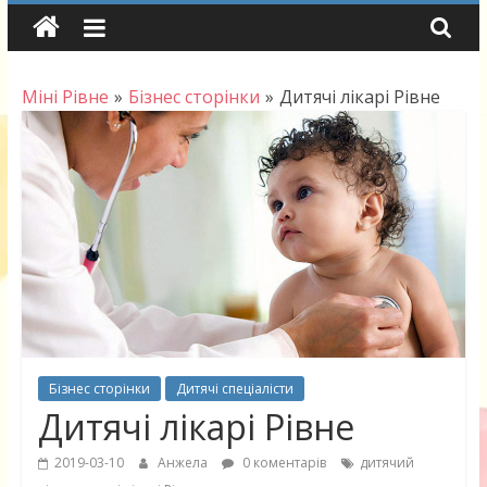
Skip
to
content
Міні Рівне
»
Бізнес сторінки
»
Дитячі лікарі Рівне
Бізнес сторінки
Дитячі спеціалісти
Дитячі лікарі Рівне
2019-03-10
Анжела
0 коментарів
дитячий