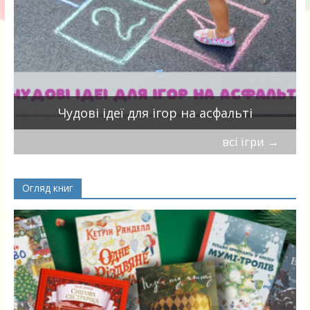
Чудові ідеї для ігор на асфальті
всі ігри
→
Огляд книг