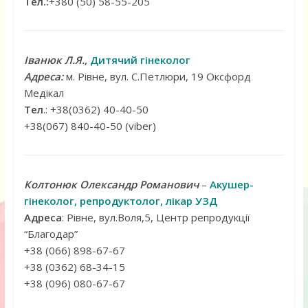
Тел.:
+380 (50) 58-55-205
Іванюк Л.Я.,
Дитячий гінеколог
Адреса:
м. Рівне, вул. С.Петлюри, 19 Оксфорд
Медікал
Тел
.: +38(0362) 40-40-50
+38(067) 840-40-50 (viber)
Колтонюк Олександр Романович
–
Акушер-
гінеколог, репродуктолог, лікар УЗД
Адреса
: Рівне, вул.Воля,5, Центр репродукції
“Благодар”
+38 (066) 898-67-67
+38 (0362) 68-34-15
+38 (096) 080-67-67