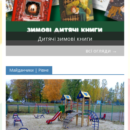
я
Дитячі зимові книги
всі огляди
→
Майданчики | Рівне