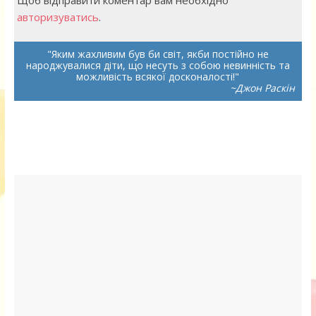
Щоб відправити коментар вам необхідно
авторизуватись
.
Яким жахливим був би світ, якби постійно не
народжувалися діти, що несуть з собою невинність та
можливість всякої досконалості!
~Джон Раскін