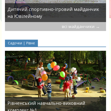
в
Дитячий спортивно-ігровий майданчик
на Ювілейному
всі майданчики
→
Садочки | Рівне
Рівненський навчально-виховний
комплекс №1