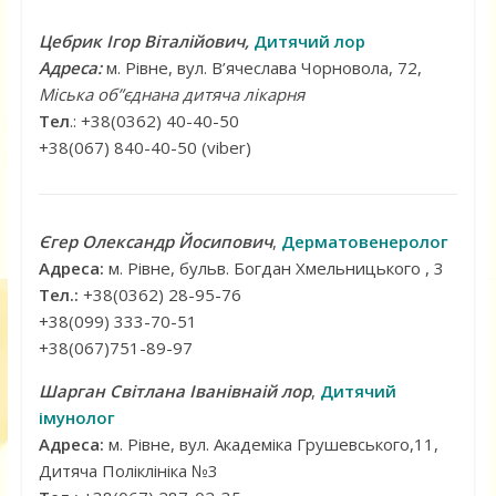
Цебрик Ігор Віталійович,
Дитячий лор
Адреса:
м. Рівне, вул. В’ячеслава Чорновола, 72,
Міська об”єднана дитяча лікарня
Тел
.: +38(0362) 40-40-50
+38(067) 840-40-50 (viber)
Єгер Олександр Йосипович
,
Дерматовенеролог
Адреса:
м. Рівне, бульв. Богдан Хмельницького , 3
Тел.:
+38(0362) 28-95-76
+38(099) 333-70-51
+38(067)751-89-97
Шарган Світлана Іванівнаій лор
,
Дитячий
імунолог
Адреса:
м. Рівне, вул. Академіка Грушевського,11,
Дитяча Поліклініка №3