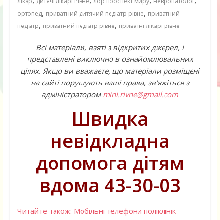
,
,
,
,
лікар
дитячі лікарі Рівне
лор проспект миру
невропатолог
,
,
ортопед
приватний дитячий педіатр рівне
приватний
,
,
педіатр
приватний педіатр рівне
приватні лікарі рівне
Всі матеріали, взяті з відкритих джерел, і
представлені виключно в ознайомлювальних
цілях. Якщо ви вважаєте, що матеріали розміщені
на сайті порушують ваші права, зв’яжіться з
адміністратором
mini.rivne@gmail.com
Швидка
невідкладна
допомога дітям
вдома 43-30-03
Читайте також: Мобільні телефони поліклінік