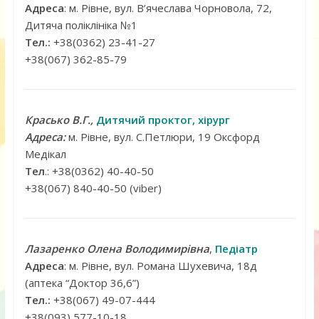
Адреса
: м. Рівне, вул. В’ячеслава Чорновола, 72,
Дитяча поліклініка №1
Тел.:
+38(0362) 23-41-27
+38(067) 362-85-79
Красько В.Г.,
Дитячий проктог, хірург
Адреса:
м. Рівне, вул. С.Петлюри, 19 Оксфорд
Медікал
Тел
.: +38(0362) 40-40-50
+38(067) 840-40-50 (viber)
Лазаренко Олена Володимирівна
,
Педіатр
Адреса
: м. Рівне, вул. Романа Шухевича, 18д
(аптека “Доктор 36,6”)
Тел.:
+38(067) 49-07-444
+38(093) 577-10-18