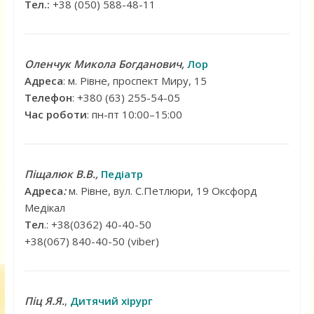
Тел.:
+38 (050) 588-48-11
Оленчук Микола Богданович
,
Лор
Адреса
: м. Рівне, проспект Миру, 15
Телефон
: +380 (63) 255-54-05
Час роботи
: пн-пт 10:00–15:00
Піщалюк В.В.
,
Педіатр
Адреса
:
м. Рівне, вул. С.Петлюри, 19 Оксфорд
Медікал
Тел
.: +38(0362) 40-40-50
+38(067) 840-40-50 (viber)
Піц Я.Я.
,
Дитячий хірург