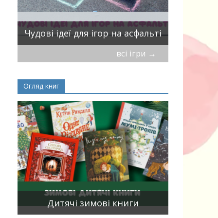
ік
Віршики-
Чудові ідеї для ігор на асфальті
мирись, і
всі ігри
→
Огляд книг
Книги, що
15
двома мо
Дитячі зимові книги
білінгви 