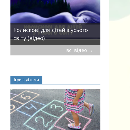
Пісні про 
Колискові для дітей з усього
— добірка
світу (відео)
дітей
всі відео
→
Ігри з дітьми