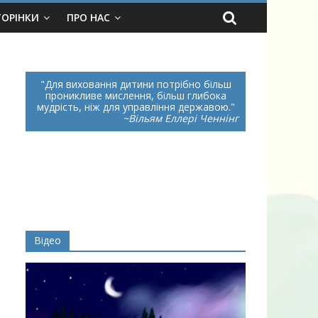
ТОРІНКИ
ПРО НАС
Для виховання дитини потрібно більш
проникливе мислення, більш глибока
мудрість, ніж для управління державою.
~Вільям Еллері Ченнінг
Відео