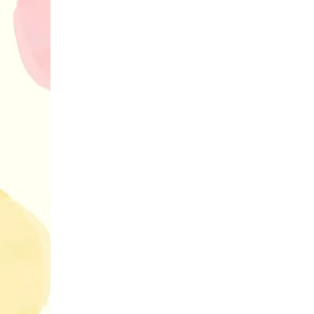
30 найкрасив
маму