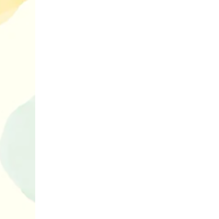
10 ігор з усьо
нарешті відір
планшетів
Книги, які в
дітям до Вел