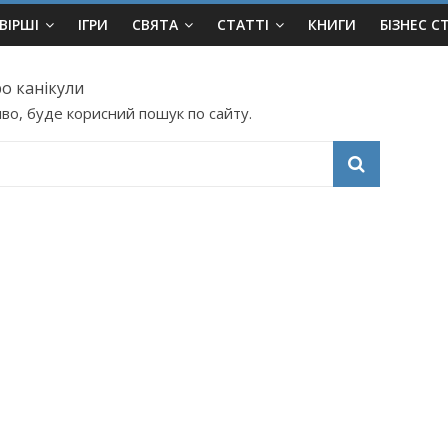
ВІРШІ
ІГРИ
СВЯТА
СТАТТІ
КНИГИ
БІЗНЕС С
ро канікули
во, буде корисний пошук по сайту.