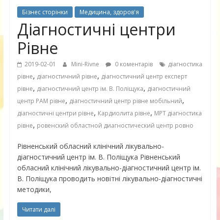
Бізнес сторінки
Медицина, здоров'я
Діагностичні центри
Рівне
2019-02-01
Mini-Rivne
0 коментарів
діагностика
,
,
рівне
діагностичний рівне
діагностичний центр експерт
,
,
рівне
діагностичний центр ім. В. Поліщука
діагностичний
,
,
центр РАМ рівне
діагностичний центр рівне мобільний
,
,
діагностичні центри рівне
Кардиолита рівне
МРТ діагностика
,
рівне
ровенский областной диагностический центр ровно
Рівненський обласний клінічний лікувально-
діагностичний центр ім. В. Поліщука Рівненський
обласний клінічний лікувально-діагностичний центр ім.
В. Поліщука проводить новітні лікувально-діагностичні
методики,
Читати далі