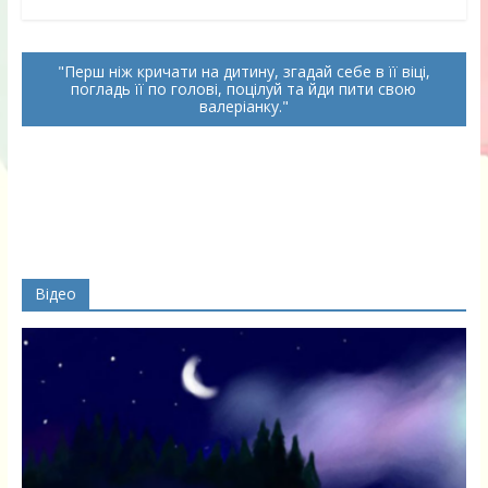
Перш ніж кричати на дитину, згадай себе в її віці,
погладь її по голові, поцілуй та йди пити свою
валеріанку.
Відео