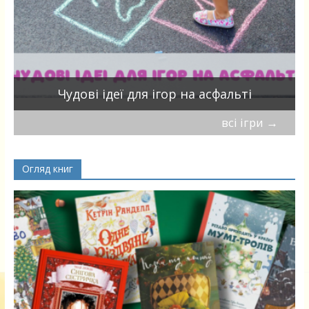
Чудові ідеї для ігор на асфальті
всі ігри
→
Огляд книг