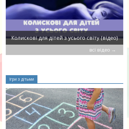
П
Колискові для дітей з усього світу (відео)
всі відео
→
Ігри з дітьми