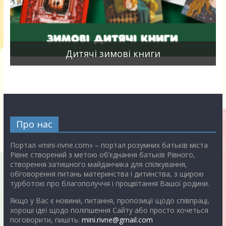
я
Дитячі зимові книги
Про нас
Портал «mini-rivne.com» – портал розумних батьків міста
Рівне створений з метою об’єднання батьків Рівного,
створення затишного майданчика для спілкування,
обговорення питань материнства і дитинства, з щирою
турботою про благополуччя і процвітання Вашої родини.
Якщо у Вас є новини, питання, пропозиції щодо співпраці,
хороші ідеї щодо поліпшення Сайту або просто хочеться
поговорити, пишіть:
mini.rivne@gmail.com