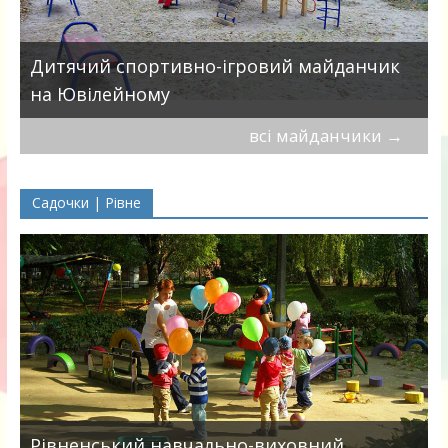
в
Дитячий спортивно-ігровий майданчик
на Ювілейному
всі майданчики
→
Садочки | Рівне
Рівненський навчально-виховний