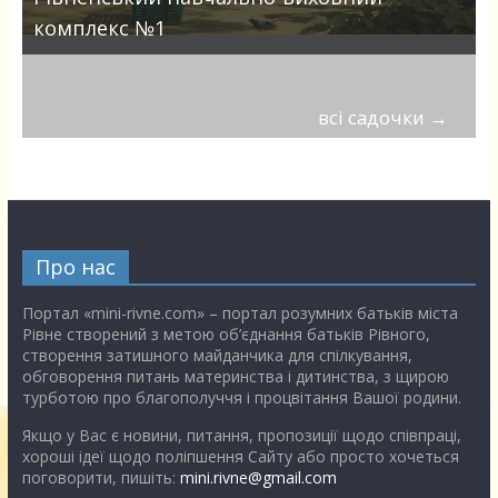
комплекс №1
всі садочки
→
Про нас
Портал «mini-rivne.com» – портал розумних батьків міста
Рівне створений з метою об’єднання батьків Рівного,
створення затишного майданчика для спілкування,
обговорення питань материнства і дитинства, з щирою
турботою про благополуччя і процвітання Вашої родини.
Якщо у Вас є новини, питання, пропозиції щодо співпраці,
хороші ідеї щодо поліпшення Сайту або просто хочеться
поговорити, пишіть:
mini.rivne@gmail.com