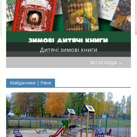
я
Дитячі зимові книги
всі огляди
→
Майданчики | Рівне