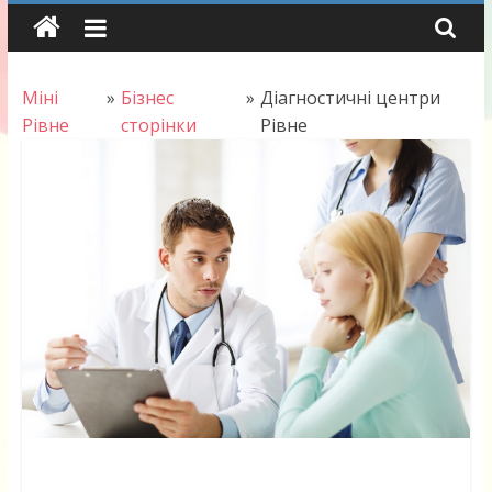
Skip
to
content
Міні
»
Бізнес
»
Діагностичні центри
Рівне
сторінки
Рівне