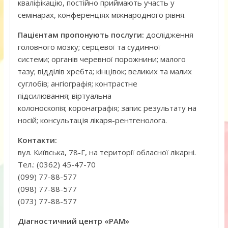
кваліфікацію, постійно приймають участь у
семінарах, конференціях міжнародного рівня.
Пацієнтам пропонують послуги:
дослідження
головного мозку; серцевої та судинної
системи; органів черевної порожнини; малого
тазу; відділів хребта; кінцівок; великих та малих
суглобів; ангіографія; контрастне
підсилювання; віртуальна
колоноскопія; коронаграфія; запис результату на
носій; консультація лікаря-рентгенолога.
Контакти:
вул. Київська, 78-Г, на території обласної лікарні.
Тел.: (0362) 45-47-70
(099) 77-88-577
(098) 77-88-577
(073) 77-88-577
Діагностичний центр «РАМ»