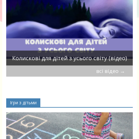
П
Колискові для дітей з усього світу (відео)
всі відео
→
Ігри з дітьми