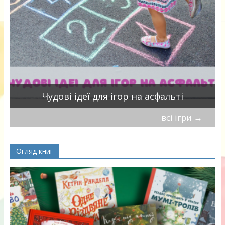
Чудові ідеї для ігор на асфальті
всі ігри
→
Огляд книг