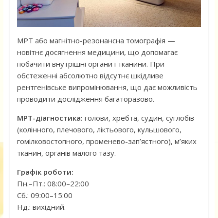
МРТ або магнітно-резонансна томографія —
новітнє досягнення медицини, що допомагає
побачити внутрішні органи і тканини. При
обстеженні абсолютно відсутнє шкідливе
рентгенівське випромінювання, що дає можливість
проводити дослідження багаторазово.
МРТ-діагностика:
голови, хребта, судин, суглобів
(колінного, плечового, ліктьового, кульшового,
гомілковостопного, променево-зап’ястного), м’яких
тканин, органів малого тазу.
Графік роботи:
Пн.–Пт.: 08:00–22:00
Сб.: 09:00–15:00
Нд.: вихідний.