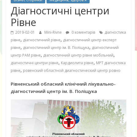
Діагностичні центри
Рівне
2019-02-01
Mini-Rivne
0 коментарів
діагностика
,
,
рівне
діагностичний рівне
діагностичний центр експерт
,
,
рівне
діагностичний центр ім. В. Поліщука
діагностичний
,
,
центр РАМ рівне
діагностичний центр рівне мобільний
,
,
діагностичні центри рівне
Кардиолита рівне
МРТ діагностика
,
рівне
ровенский областной диагностический центр ровно
Рівненський обласний клінічний лікувально-
діагностичний центр ім. В. Поліщука