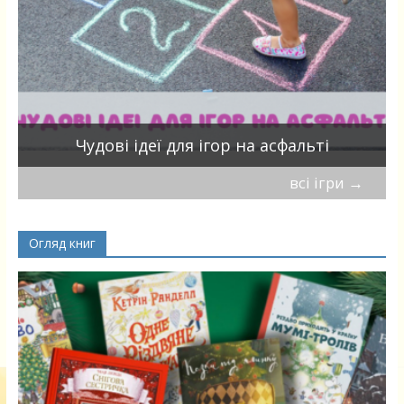
Чудові ідеї для ігор на асфальті
всі ігри
→
Огляд книг