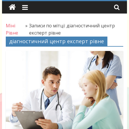
Skip
to
content
Міні
»
Записи по мітці: діагностичний центр
Рівне
експерт рівне
діагностичний центр експерт рівне