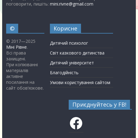
поговорити, пишіть:
mini.rivne@gmail.com
©
Корисне
© 2017—2025
Дитячий психолог
Міні Рівне
.
Всі права
Світ казкового дитинства
захищені.
Дитячий університет
При копіюванні
матеріалів
Благодійність
активне
посилання на
Умови користування сайтом
сайт обов’язкове.
Приєднуйтесь у FB!
Facebook