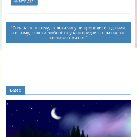
Читати далі
Справа не в тому, скільки часу ви проводите з дітьми,
а в тому, скільки любові та уваги приділяєте їм під час
спільного життя.
Відео