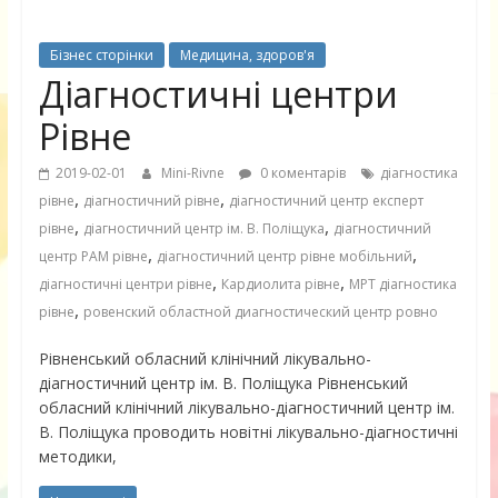
Бізнес сторінки
Медицина, здоров'я
Діагностичні центри
Рівне
2019-02-01
Mini-Rivne
0 коментарів
діагностика
,
,
рівне
діагностичний рівне
діагностичний центр експерт
,
,
рівне
діагностичний центр ім. В. Поліщука
діагностичний
,
,
центр РАМ рівне
діагностичний центр рівне мобільний
,
,
діагностичні центри рівне
Кардиолита рівне
МРТ діагностика
,
рівне
ровенский областной диагностический центр ровно
Рівненський обласний клінічний лікувально-
діагностичний центр ім. В. Поліщука Рівненський
обласний клінічний лікувально-діагностичний центр ім.
В. Поліщука проводить новітні лікувально-діагностичні
методики,