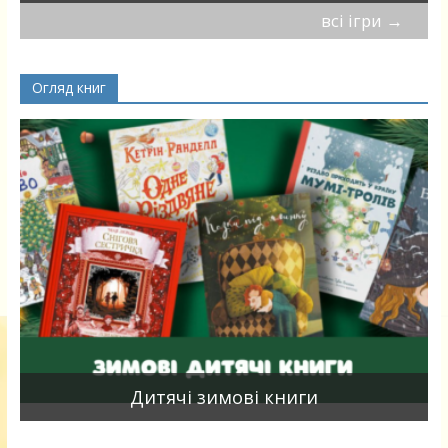
всі ігри
→
Огляд книг
я
Дитячі зимові книги