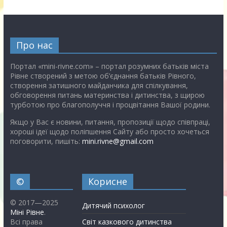
Про нас
Портал «mini-rivne.com» – портал розумних батьків міста
Рівне створений з метою об’єднання батьків Рівного,
створення затишного майданчика для спілкування,
обговорення питань материнства і дитинства, з щирою
турботою про благополуччя і процвітання Вашої родини.
Якщо у Вас є новини, питання, пропозиції щодо співпраці,
хороші ідеї щодо поліпшення Сайту або просто хочеться
поговорити, пишіть:
mini.rivne@gmail.com
©
Корисне
© 2017—2025
Дитячий психолог
Міні Рівне
.
Всі права
Світ казкового дитинства