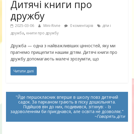
Дитячі книги про
дружбу
2025-03-06
Mini-Rivne
0 коментарів
діти і
,
дружба
книги про дружбу
Дружба — одна з найважливіших цінностей, яку ми
прагнемо прищепити нашим дітям. Дитячі книги про
дружбу допомагають малечі зрозуміти, що
Читати далі
Йде першокласник вперше в школу повз дитячий
садок. За парканом грають в піску дошкільнята.
Підійшов він до них, подивився, зітхнув: - Із
задоволенням би приєднався, але освіта не дозволяє.
~Говорять діти