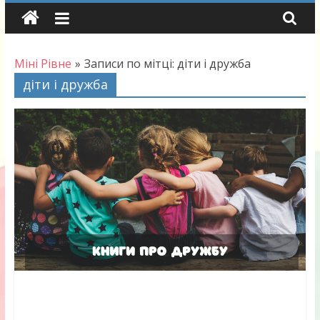
Skip
to
content
Міні Рівне
»
Записи по мітці: діти і дружба
діти і дружба