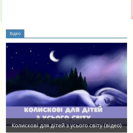
Відео
П
Колискові для дітей з усього світу (відео)