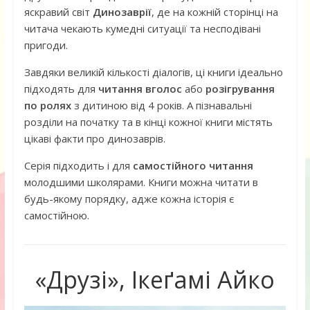
яскравий світ
Динозаврії
, де на кожній сторінці на
читача чекають кумедні ситуації та несподівані
пригоди.
Завдяки великій кількості діалогів, ці книги ідеально
підходять для
читання вголос
або
розігрування
по ролях
з дитиною від 4 років. А пізнавальні
розділи на початку та в кінці кожної книги містять
цікаві факти про динозаврів.
Серія підходить і для
самостійного читання
молодшими школярами. Книги можна читати в
будь-якому порядку, адже кожна історія є
самостійною.
«Друзі», Ікеґамі Айко