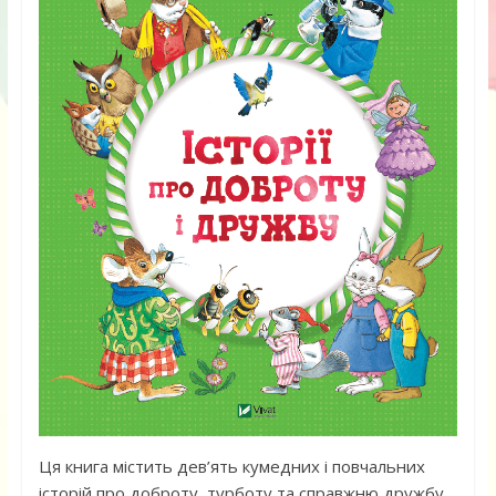
Ця книга містить дев’ять кумедних і повчальних
історій про доброту, турботу та справжню дружбу.