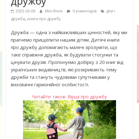
дружбу
2025-03-06
Mini-Rivne
0 коментарів
діти і
,
дружба
книги про дружбу
Дружба — одна з найважливіших цінностей, яку ми
прагнемо прищепити нашим дітям. Дитячі книги
про дружбу допомагають малечі зрозуміти, що
таке справжня дружба, як будувати стосунки та
цінувати друзів. Пропонуємо добірку з 20 книг від
українських видавництв, які розкривають тему
дружби та стануть чудовими супутниками у
вихованні гармонійної особистості.
Читайте також: Вірші про дружбу