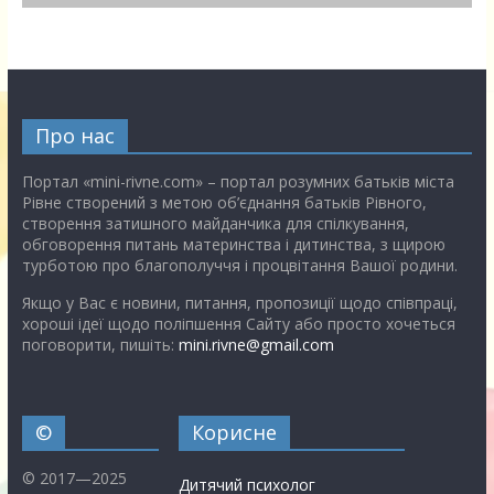
Про нас
Портал «mini-rivne.com» – портал розумних батьків міста
Рівне створений з метою об’єднання батьків Рівного,
створення затишного майданчика для спілкування,
обговорення питань материнства і дитинства, з щирою
турботою про благополуччя і процвітання Вашої родини.
Якщо у Вас є новини, питання, пропозиції щодо співпраці,
хороші ідеї щодо поліпшення Сайту або просто хочеться
поговорити, пишіть:
mini.rivne@gmail.com
©
Корисне
© 2017—2025
Дитячий психолог