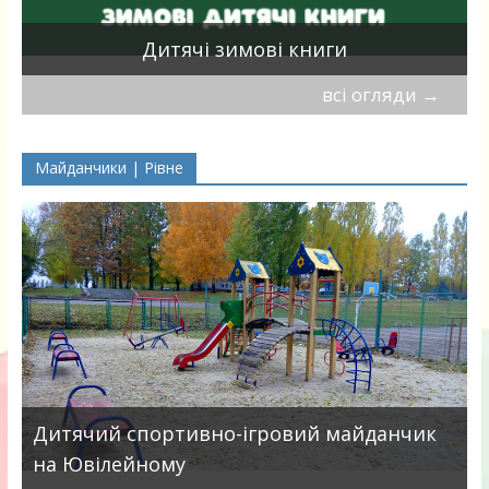
я
Дитячі зимові книги
всі огляди
→
Майданчики | Рівне
в
Дитячий спортивно-ігровий майданчик
на Ювілейному