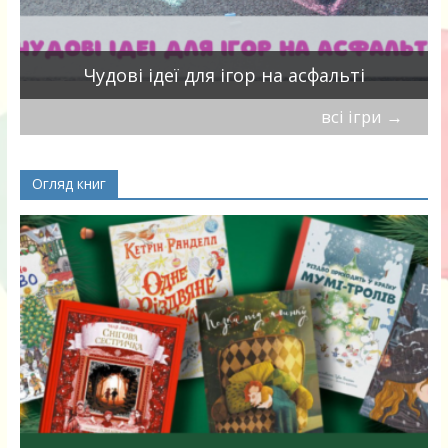
Чудові ідеї для ігор на асфальті
всі ігри
→
Огляд книг