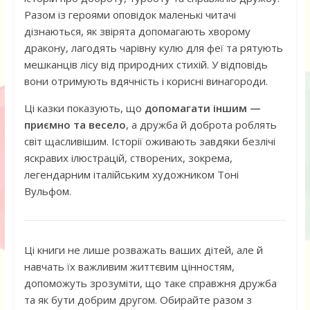
Разом із героями оповідок маленькі читачі
дізнаються, як звірята допомагають хворому
дракону, лагодять чарівну кулю для феї та рятують
мешканців лісу від природних стихій. У відповідь
вони отримують вдячність і корисні винагороди.
Ці казки показують, що
допомагати іншим —
приємно та весело
, а дружба й доброта роблять
світ щасливішим. Історії оживають завдяки безлічі
яскравих ілюстрацій, створених, зокрема,
легендарним італійським художником Тоні
Вульфом.
Ці книги не лише розважать ваших дітей, але й
навчать їх важливим життєвим цінностям,
допоможуть зрозуміти, що таке справжня дружба
та як бути добрим другом. Обирайте разом з