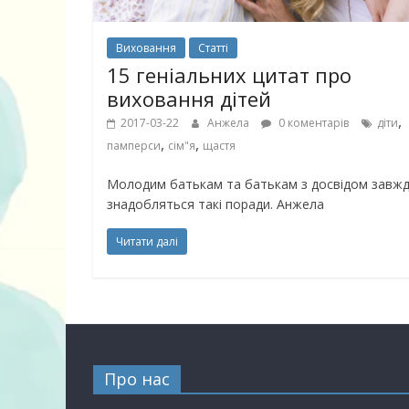
Виховання
Статті
15 геніальних цитат про
виховання дітей
,
2017-03-22
Анжела
0 коментарів
діти
,
,
памперси
сім"я
щастя
Молодим батькам та батькам з досвідом завж
знадобляться такі поради. Анжела
Читати далі
Про нас