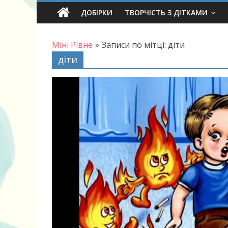
Skip
ДОБІРКИ
ТВОРЧІСТЬ З ДІТКАМИ
to
content
Міні Рівне
»
Записи по мітці: діти
діти