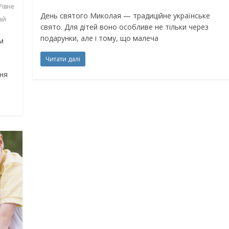
Рівне
День святого Миколая — традиційне українське
ай
свято. Для дітей воно особливе не тільки через
подарунки, але і тому, що малеча
м
Читати далі
ю
ння