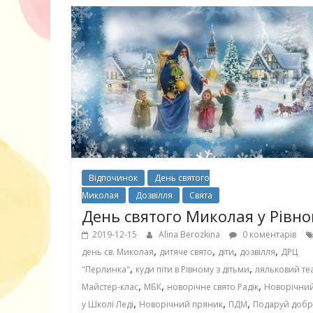
10 ігор з усьо
нарешті відір
планшетів
Відпочинок
День святого
Миколая
Дозвілля
Свята
День святого Миколая у Рівн
2019-12-15
Alina Berozkina
0 коментарів
,
,
,
,
день св. Миколая
дитяче свято
діти
дозвілля
ДРЦ
,
,
"Перлинка"
куди піти в Рівному з дітьми
ляльковий те
Книги, які в
,
,
,
Майстер-клас
МБК
новорічне свято Радік
Новорічний
дітям до Вел
,
,
,
у Школі Леді
Новорічний пряник
ПДМ
Подаруй доб