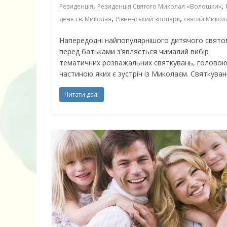
,
,
Резиденція
Резиденція Святого Миколая «Волошки»
,
,
день св. Миколая
Рівненський зоопарк
святий Микол
Напередодні найпопулярнішого дитячого свято
перед батьками з’являється чималий вибір
тематичних розважальних святкувань, голово
частиною яких є зустріч із Миколаєм. Святкува
Читати далі