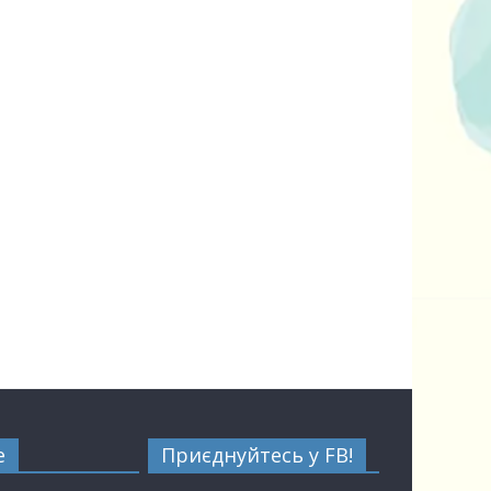
е
Приєднуйтесь у FB!