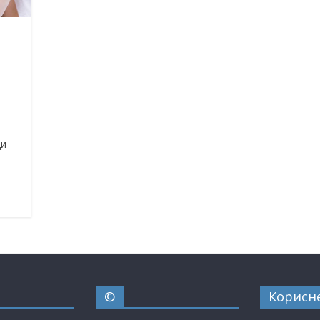
ди
©
Корисн