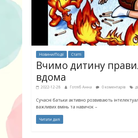
30 найкрасив
маму
Новини/Події
Статті
Вчимо дитину правил
вдома
2022-12-28
Готліб Анна
0 коментарів
д
Сучасні батьки активно розвивають інтелектуал
важливих вмінь та навичок –
Читати далі