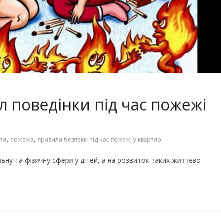
Чарівні українські колискові
іших пісень про
пісні для дітей (слова та
музика)
 поведінки під час пожежі
,
,
іти
пожежа
правила безпеки під час пожежі у квартирі
ьну та фізичну сфери у дітей, а на розвиток таких життєво