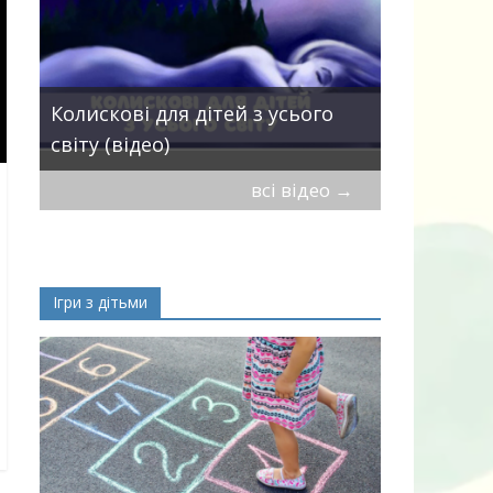
Пісні про 
Колискові для дітей з усього
— добірка
світу (відео)
дітей
всі відео
→
Ігри з дітьми