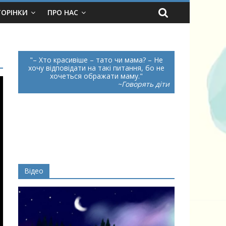
ТОРІНКИ
ПРО НАС
– Хто красивіше – тато чи мама? – Не
хочу відповідати на такі питання, бо не
хочеться ображати маму.
~Говорять діти
Відео