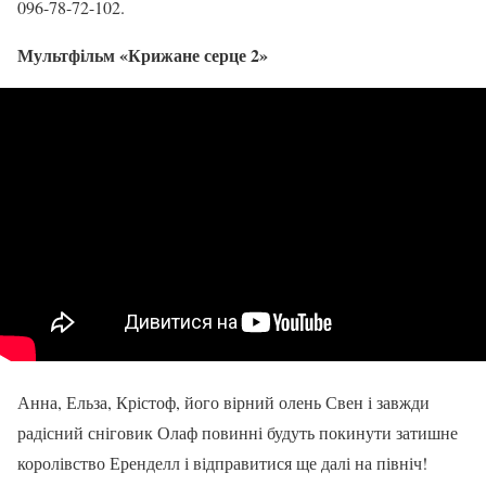
096-78-72-102.
Мультфільм «Крижане серце 2»
Анна, Ельза, Крістоф, його вірний олень Свен і завжди
радісний сніговик Олаф повинні будуть покинути затишне
королівство Еренделл і відправитися ще далі на північ!