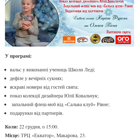
У програмі:
вальс у виконанні учениць Школи Леді;
дефіле у вечірніх сукнях;
яскраві номери від гостей свята;
показ колекції дизайнера Юлії Ковальчук;
запальний флеш-моб від «Сальва клуб» Рівне;
подарунки від партнерів.
Коли:
22 грудня, о 15:00.
Місце:
ТРЦ «Екватор», Макарова, 23.