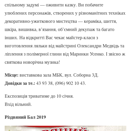
спільному задумі — оживити казку. Ви побачите
улюблених персонажів, створених у різноманітних техніках
декоративно-ужиткового мистецтва — кераміка, шиття,
шкіра, вишивка, в’язання, об’ємний декупаж та багато
інших. На відкритті Вас чекає майстер-класи з
виготовлення ляльки від майстрині Олександри Медвідь та
ліплення з полімерної глини від Маринки Усенко. І звісно ж
святкова новорічна музика!
Місце:
виставкова зала МБК, вул. Соборна 3Д.
Довідки за те.:
43 93 38, (096) 902 10 43.
Експозиція триватиме до 10 січня.
Вхід вільний.
Різдвяний Бал 2019