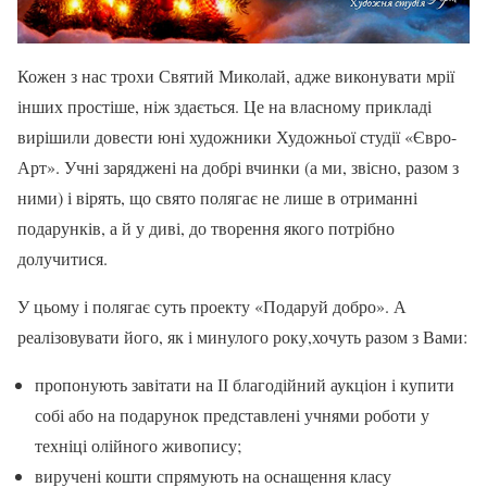
Кожен з нас трохи Святий Миколай, адже виконувати мрії
інших простіше, ніж здається. Це на власному прикладі
вирішили довести юні художники Художньої студії «Євро-
Арт». Учні заряджені на добрі вчинки (а ми, звісно, разом з
ними) і вірять, що свято полягає не лише в отриманні
подарунків, а й у диві, до творення якого потрібно
долучитися.
У цьому і полягає суть проекту «Подаруй добро». А
реалізовувати його, як і минулого року,хочуть разом з Вами:
пропонують завітати на ІІ благодійний аукціон і купити
собі або на подарунок представлені учнями роботи у
техніці олійного живопису;
виручені кошти спрямують на оснащення класу