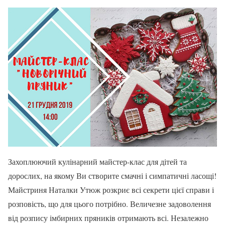
Захоплюючий кулінарний майстер-клас для дітей та
дорослих, на якому Ви створите смачні і симпатичні ласощі!
Майстриня Наталки Утюж розкриє всі секрети цієї справи і
розповість, що для цього потрібно. Величезне задоволення
від розпису імбирних пряників отримають всі. Незалежно