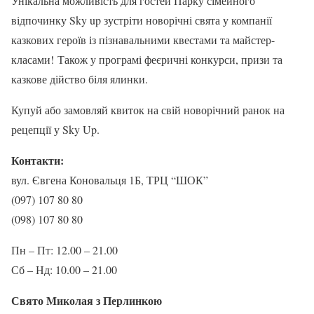
Унікальна можливість для гостей Парку сімейного
відпочинку Sky up зустріти новорічні свята у компанії
казкових героїв із пізнавальними квестами та майстер-
класами! Також у програмі феєричні конкурси, призи та
казкове дійство біля ялинки.
Купуй або замовляй квиток на свій новорічний ранок на
рецепції у Sky Up.
Контакти:
вул. Євгена Коновальця 1Б, ТРЦ “ШОК”
(097) 107 80 80
(098) 107 80 80
Пн – Пт: 12.00 – 21.00
Сб – Нд: 10.00 – 21.00
Свято Миколая з Перлинкою