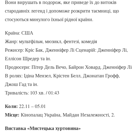
Вони вирушать в подорож, яке приведе їх до витоків
стародавніх легенд і допоможе розкрити таємниці, що
стосуються минулого їхньої рідної країни.
Країна: США
Жанр: мультфільм, мюзикл, фентезі, комедія
Режисер: Кріс Бак, Дженніфер Лі Сценарій: Дженніфер Лі,
Еллісон Шредер та ін.
Продюсери: Пітер Дель Вечо, Байрон Ховард, Дженніфер Лі
В ролях: Ідіна Мензел, Крістен Белл, Джонатан Грофф,
Джош Гад та ін.
Тривалість: 103 хв. / 01:43
Коли:
22.11 – 05.01
Місце:
Кінопалац Україна, Майдан Незалежності, 2.
Виставка «Мистецька хуртовина»