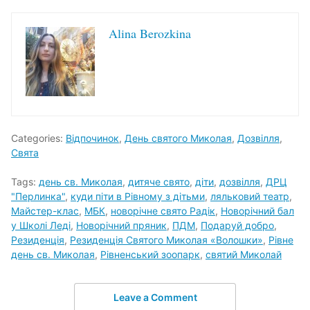
Alina Berozkina
Categories:
Відпочинок
,
День святого Миколая
,
Дозвілля
,
Свята
Tags:
день св. Миколая
,
дитяче свято
,
діти
,
дозвілля
,
ДРЦ
"Перлинка"
,
куди піти в Рівному з дітьми
,
ляльковий театр
,
Майстер-клас
,
МБК
,
новорічне свято Радік
,
Новорічний бал
у Школі Леді
,
Новорічний пряник
,
ПДМ
,
Подаруй добро
,
Резиденція
,
Резиденція Святого Миколая «Волошки»
,
Рівне
день св. Миколая
,
Рівненський зоопарк
,
святий Миколай
Leave a Comment