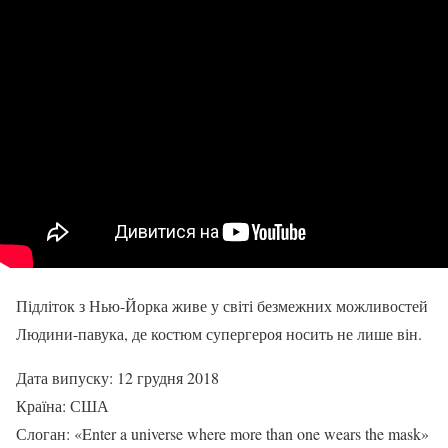
Підліток з Нью-Йорка живе у світі безмежних можливостей
Людини-павука, де костюм супергероя носить не лише він.
Дата випуску: 12 грудня 2018
Країна: США
Слоган: «Enter a universe where more than one wears the mask»