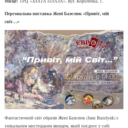
Місце:
ТРЦ «ЗЛАТА ПЛАЗА», вул. Короленка, 1.
Персональна виставка Жені Базелюк «Привіт, мій
світ…»
Фантастичний світ образів Жені Базелюк (Jane Bazelyuk) є
унікальним мистецьким явищем, який поєднує у собі