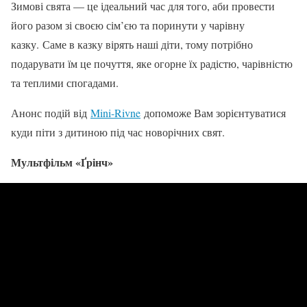
Зимові свята — це ідеальний час для того, аби провести
його разом зі своєю сім’єю та поринути у чарівну
казку. Саме в казку вірять наші діти, тому потрібно
подарувати їм це почуття, яке огорне їх радістю, чарівністю
та теплими спогадами.
Анонс подій від
Mini-Rivne
допоможе Вам зорієнтуватися
куди піти з дитиною під час новорічних свят.
Мультфільм «Ґрінч»