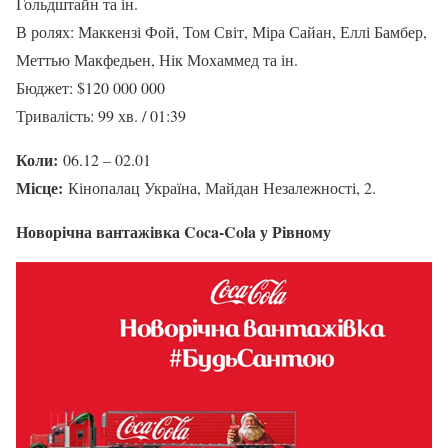
Гольдштайн та ін.
В ролях: Маккензі Фой, Том Світ, Міра Сайан, Еллі Бамбер,
Меттью Макфедьен, Нік Мохаммед та ін.
Бюджет: $120 000 000
Тривалість: 99 хв. / 01:39
Коли:
06.12 – 02.01
Місце:
Кінопалац Україна, Майдан Незалежності, 2.
Новорічна вантажівка Coca-Cola у Рівному