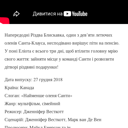
Напередодні Різдва Блискавка, один з дев’яти летючих
оленів Санта-Клауса, несподівано вирішує піти на пенсію.
У поні Еліота є всього три дні, щоб втілити головну мрію
свого життя: зайняти місце у команді Санти і розвозити
дітворі різдвяні подарунки!
Дата випуску: 27 грудня 2018
Країна: Канада
Слоган: «Найменше оленя Санти»
Жанр: мультфільм, сімейний
Режисер: Дженніфер Весткотт
Сценарій: Дженніфер Весткотт, Марк ван Де Вен
Продюсери: Майкл Емерсон та ін.