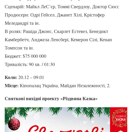
Сценарій: Майкл ЛеС’єр, Томмі Свердлоу, Доктор Сюсс
Продюсери: Одрі Гейсел, Джанет Хілі, Крістофер
Меледандрі та ін.
В ролях: Рашіда Джонс, Скарлет Естевез, Бенедикт
Камбербетч, Анджела Ленсбері, Кемерон Сілі, Кенан
Томпсон та ін.
Бюджет: $75 000 000
Тривалість: 90 хв. / 01:30
Коли:
20.12 – 09.01
Місце:
Кінопалац Україна, Майдан Незалежності, 2.
Святкові вихідні проекту «Різдвяна Казка»