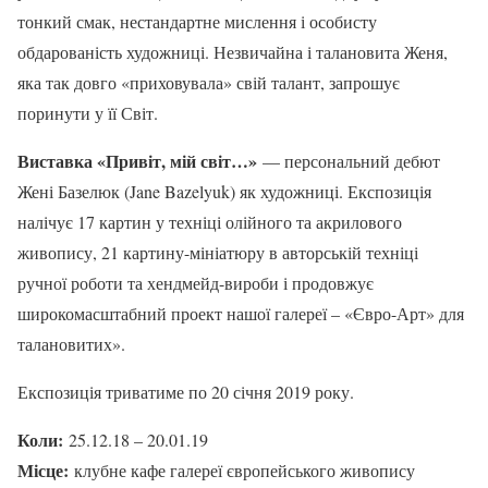
тонкий смак, нестандартне мислення і особисту
обдарованість художниці. Незвичайна і талановита Женя,
яка так довго «приховувала» свій талант, запрошує
поринути у її Світ.
Виставка «Привіт, мій світ…»
— персональний дебют
Жені Базелюк (Jane Bazelyuk) як художниці. Експозиція
налічує 17 картин у техніці олійного та акрилового
живопису, 21 картину-мініатюру в авторській техніці
ручної роботи та хендмейд-вироби і продовжує
широкомасштабний проект нашої галереї – «Євро-Арт» для
талановитих».
Експозиція триватиме по 20 січня 2019 року.
Коли:
25.12.18 – 20.01.19
Місце:
клубне кафе галереї європейського живопису