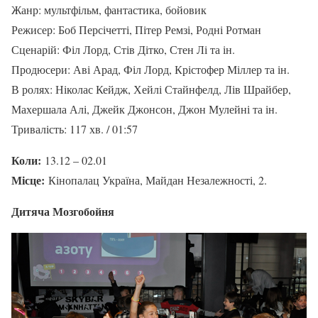
Жанр: мультфільм, фантастика, бойовик
Режисер: Боб Персічетті, Пітер Ремзі, Родні Ротман
Сценарій: Філ Лорд, Стів Дітко, Стен Лі та ін.
Продюсери: Аві Арад, Філ Лорд, Крістофер Міллер та ін.
В ролях: Ніколас Кейдж, Хейлі Стайнфелд, Лів Шрайбер,
Махершала Алі, Джейк Джонсон, Джон Мулейні та ін.
Тривалість: 117 хв. / 01:57
Коли:
13.12 – 02.01
Місце:
Кінопалац Україна, Майдан Незалежності, 2.
Дитяча Мозгобойня