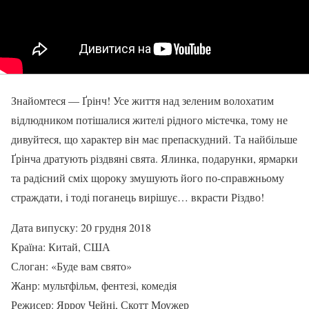
Знайомтеся — Ґрінч! Усе життя над зеленим волохатим
відлюдником потішалися жителі рідного містечка, тому не
дивуйтеся, що характер він має препаскудний. Та найбільше
Ґрінча дратують різдвяні свята. Ялинка, подарунки, ярмарки
та радісний сміх щороку змушують його по-справжньому
страждати, і тоді поганець вирішує… вкрасти Різдво!
Дата випуску: 20 грудня 2018
Країна: Китай, США
Слоган: «Буде вам свято»
Жанр: мультфільм, фентезі, комедія
Режисер: Ярроу Чейні, Скотт Моужер