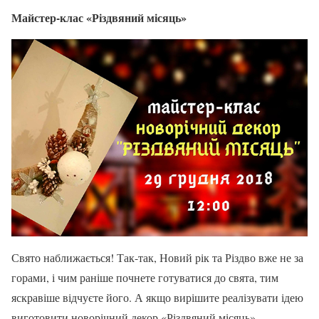
Майстер-клас «Різдвяний місяць»
Свято наближається! Так-так, Новий рік та Різдво вже не за
горами, і чим раніше почнете готуватися до свята, тим
яскравіше відчуєте його. А якщо вирішите реалізувати ідею
виготовити новорічний декор «Різдвяний місяць»