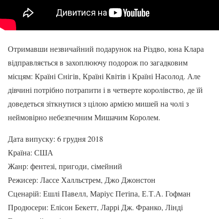
Отримавши незвичайний подарунок на Різдво, юна Клара
відправляється в захоплюючу подорож по загадковим
місцям: Країні Снігів, Країні Квітів і Країні Насолод. Але
дівчині потрібно потрапити і в четверте королівство, де їй
доведеться зіткнутися з цілою армією мишей на чолі з
неймовірно небезпечним Мишачим Королем.
Дата випуску: 6 грудня 2018
Країна: США
Жанр: фентезі, пригоди, сімейний
Режисер: Лассе Халльстрем, Джо Джонстон
Сценарій: Ешлі Павелл, Маріус Петіпа, Е.Т.А. Гофман
Продюсери: Елісон Бекетт, Ларрі Дж. Франко, Лінді