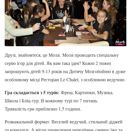
Друзі, знайомтеся, це Моззі. Моззі проводить спеціальну
серію ігор для дітей. Як вам така ідея? Кожні 2 тижні
запрошують дітей 9-13 років на Дитячу Мозгобойню в дуже
особливому місці Ресторан Le Chalet, з особливою ведучою.
Гра складається з 5 турів:
Фреш, Картинки, Музика,
Школа і Бліц-тур. В кожному турі по 7 питань.
Тривалість гри приблизно 1,5 години.
Розважальний формат. Веселий ведучий, стильний діджей
та конкурси. А місце проведення передбачає смачну їжу та