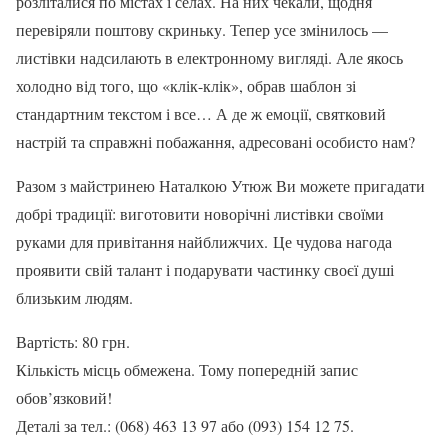
розліталися по містах і селах. На них чекали, щодня
перевіряли поштову скриньку. Тепер усе змінилось —
листівки надсилають в електронному вигляді. Але якось
холодно від того, що «клік-клік», обрав шаблон зі
стандартним текстом і все… А де ж емоції, святковий
настрій та справжні побажання, адресовані особисто нам?
Разом з майстринею Наталкою Утюж Ви можете пригадати
добрі традиції: виготовити новорічні листівки своїми
руками для привітання найближчих. Це чудова нагода
проявити свій талант і подарувати частинку своєї душі
близьким людям.
Вартість: 80 грн.
Кількість місць обмежена. Тому попередній запис
обов’язковий!
Деталі за тел.: (068) 463 13 97 або (093) 154 12 75.