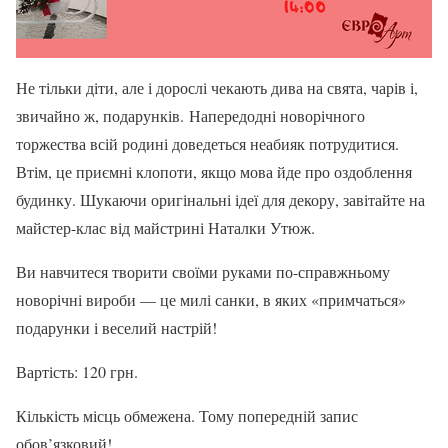
Не тільки діти, але і дорослі чекають дива на свята, чарів і,
звичайно ж, подарунків. Напередодні новорічного
торжества всій родині доведеться неабияк потрудитися.
Втім, це приємні клопоти, якщо мова йде про оздоблення
будинку. Шукаючи оригінальні ідеї для декору, завітайте на
майстер-клас від майстрині Наталки Утюж.
Ви навчитеся творити своїми руками по-справжньому
новорічні вироби — це милі санки, в яких «примчаться»
подарунки і веселий настрій!
Вартість: 120 грн.
Кількість місць обмежена. Тому попередній запис
обов’язковий!