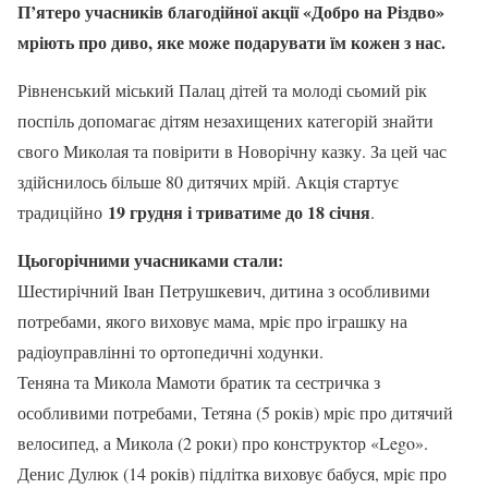
П’ятеро учасників благодійної акції «Добро на Різдво»
мріють про диво, яке може подарувати їм кожен з нас.
Рівненський міський Палац дітей та молоді сьомий рік
поспіль допомагає дітям незахищених категорій знайти
свого Миколая та повірити в Новорічну казку. За цей час
здійснилось більше 80 дитячих мрій. Акція стартує
19 грудня і триватиме до 18 січня
традиційно
.
Цьогорічними учасниками стали:
Шестирічний Іван Петрушкевич, дитина з особливими
потребами, якого виховує мама, мріє про іграшку на
радіоуправлінні то ортопедичні ходунки.
Теняна та Микола Мамоти братик та сестричка з
особливими потребами, Тетяна (5 років) мріє про дитячий
велосипед, а Микола (2 роки) про конструктор «Lego».
Денис Дулюк (14 років) підлітка виховує бабуся, мріє про