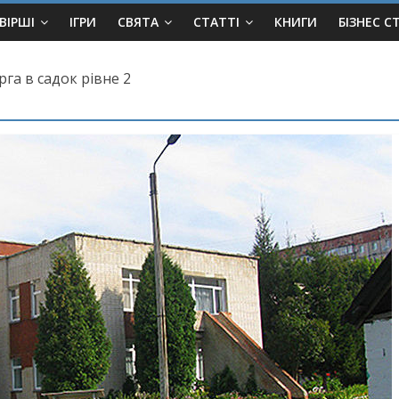
ВІРШІ
ІГРИ
СВЯТА
СТАТТІ
КНИГИ
БІЗНЕС С
рга в садок рівне 2