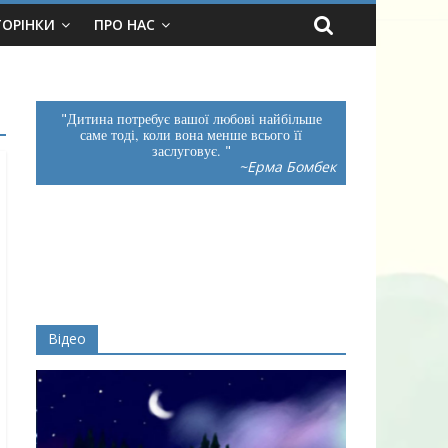
ТОРІНКИ
ПРО НАС
Дитина потребує вашої любові найбільше
саме тоді, коли вона менше всього її
заслуговує.
~Ерма Бомбек
Відео