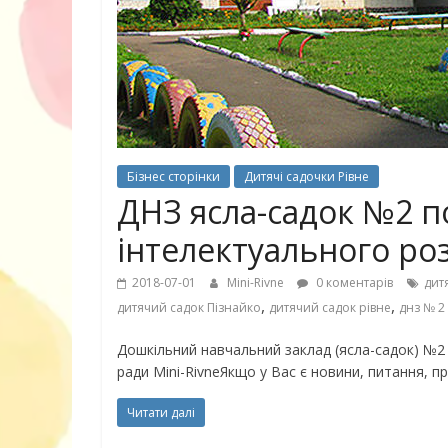
30 найкрасив
маму
Бізнес сторінки
Дитячі садочки Рівне
ДНЗ ясла-садок №2 
інтелектуального роз
2018-07-01
Mini-Rivne
0 коментарів
дит
,
,
дитячий садок Пізнайко
дитячий садок рівне
днз № 2
Дошкільний навчальний заклад (ясла-садок) №2 
ради Mini-RivneЯкщо у Вас є новини, питання, п
Читати далі