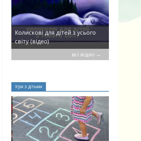
Пісні про 
Колискові для дітей з усього
— добірка
світу (відео)
дітей
всі відео
→
Ігри з дітьми