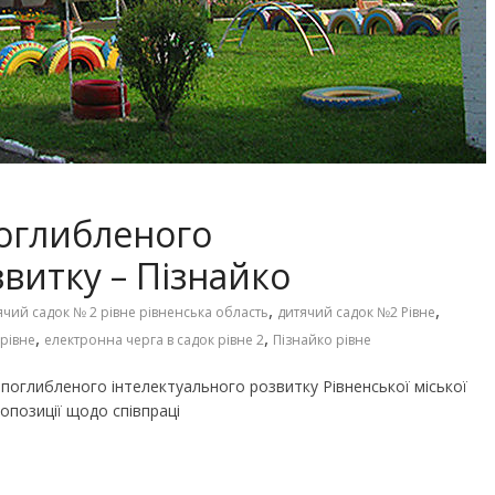
Чарівні українські колискові
іших пісень про
пісні для дітей (слова та
музика)
поглибленого
витку – Пізнайко
,
,
ячий садок № 2 рівне рівненська область
дитячий садок №2 Рівне
,
,
 рівне
електронна черга в садок рівне 2
Пізнайко рівне
поглибленого інтелектуального розвитку Рівненської міської
ропозиції щодо співпраці