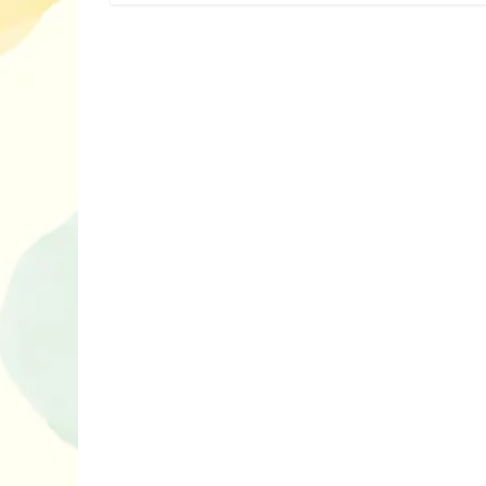
10 ігор з усьо
нарешті відір
планшетів
Книги, які в
дітям до Вел