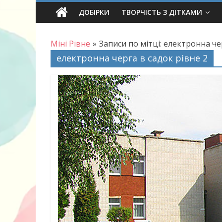
Skip
ДОБІРКИ
ТВОРЧІСТЬ З ДІТКАМИ
to
content
Міні Рівне
»
Записи по мітці: електронна че
електронна черга в садок рівне 2