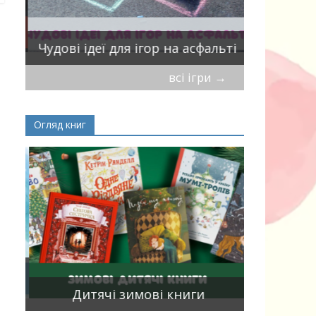
ік
Віршики-
Чудові ідеї для ігор на асфальті
мирись, і
всі ігри
→
Огляд книг
Книги, що
15
двома мо
Дитячі зимові книги
білінгви 