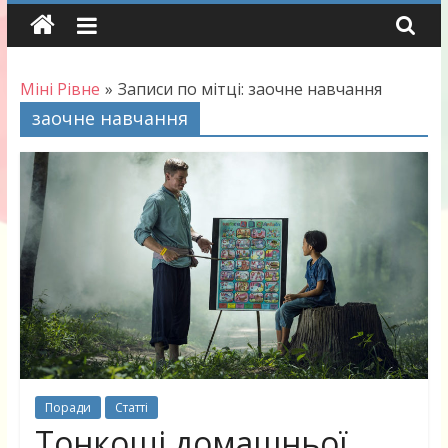
Skip
to
content
Міні Рівне
»
Записи по мітці: заочне навчання
заочне навчання
Поради
Статті
Тонкощі домашньої