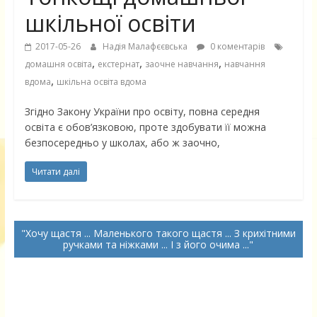
шкільної освіти
2017-05-26
Надія Малафєєвська
0 коментарів
,
,
,
домашня освіта
екстернат
заочне навчання
навчання
,
вдома
шкільна освіта вдома
Згідно Закону України про освіту, повна середня
освіта є обов’язковою, проте здобувати її можна
безпосередньо у школах, або ж заочно,
Читати далі
Хочу щастя ... Маленького такого щастя ... З крихітними
ручками та ніжками ... І з його очима ...