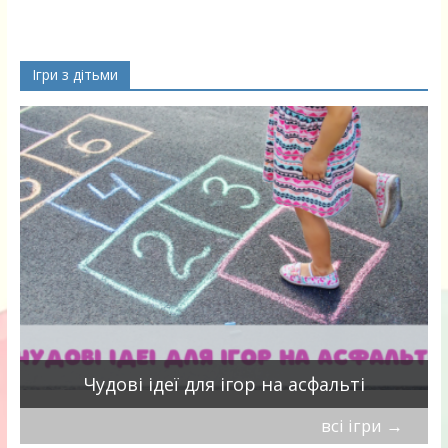
Ігри з дітьми
Чудові ідеї для ігор на асфальті
всі ігри
→