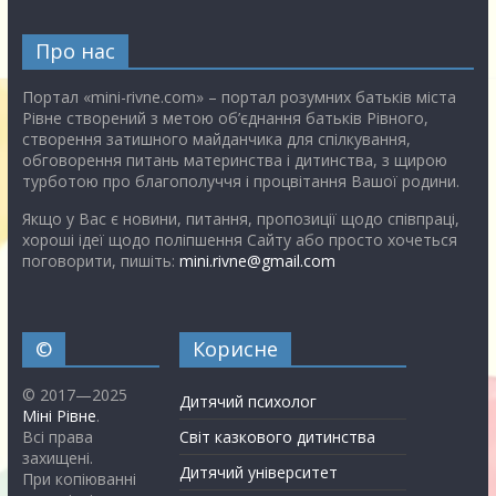
Про нас
Портал «mini-rivne.com» – портал розумних батьків міста
Рівне створений з метою об’єднання батьків Рівного,
створення затишного майданчика для спілкування,
обговорення питань материнства і дитинства, з щирою
турботою про благополуччя і процвітання Вашої родини.
Якщо у Вас є новини, питання, пропозиції щодо співпраці,
хороші ідеї щодо поліпшення Сайту або просто хочеться
поговорити, пишіть:
mini.rivne@gmail.com
©
Корисне
© 2017—2025
Дитячий психолог
Міні Рівне
.
Всі права
Світ казкового дитинства
захищені.
Дитячий університет
При копіюванні