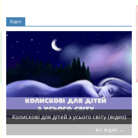
Відео
П
Колискові для дітей з усього світу (відео)
всі відео
→