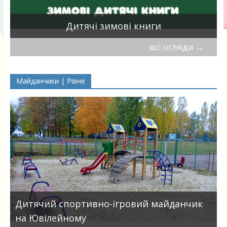
я
Дитячі зимові книги
всі огляди
→
Майданчики | Рівне
в
Дитячий спортивно-ігровий майданчик
на Ювілейному