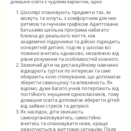
домашня освіта є чудовим варіантом, адже:
Школярі опановують предмети так, як
можуть та хочуть, з комфортним для них
ритмом та гнучким графіком. Адаптована
батьками шкільна програма набагато
ближча до реального життя, ніж
академічні підручники та дійсно підходить
конкретній дитині, тоді як у школах всі
повинні вчитись однаково, незалежно від
рівня розуміння та особливостей кожного.
Зазвичай діти на дистанційному навчанні
відвідують гуртки по інтересах та самі
обирають коло спілкування, що допомагає
зберегти самооцінку та впевненість. Як
відомо, дуже багато учнів потерпають від
постійного знущання однокласників, тому
домашня освіта допомагає вберегти дітей
від зайвих стресів та депресії.
Як наслідок, діти звикають
самоорганізовуватись, самостійно
вчитись та опановувати нове, краще
орієнтуються в життєвих ситуаціях. Після