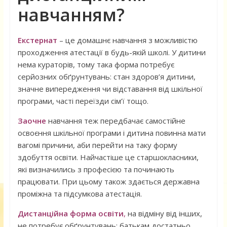
навчанням?
Екстернат
– це домашнє навчання з можливістю
проходження атестації в будь-якій школі. У дитини
нема кураторів, тому така форма потребує
серйозних обґрунтувань: стан здоров’я дитини,
значне випередження чи відставання від шкільної
програми, часті переїзди сім’ї тощо.
Заочне
навчання теж передбачає самостійне
освоєння шкільної програми і дитина повинна мати
вагомі причини, аби перейти на таку форму
здобуття освіти. Найчастіше це старшокласники,
які визначились з професією та починають
працювати. При цьому також здається державна
проміжна та підсумкова атестація.
Дистанційна форма освіти
,
на відміну від інших,
не потребує обґрунтувань: батькам достатньо