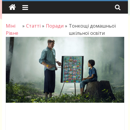
Skip
to
content
Міні
»
Статті
»
Поради
»
Тонкощі домашньої
Рівне
шкільної освіти