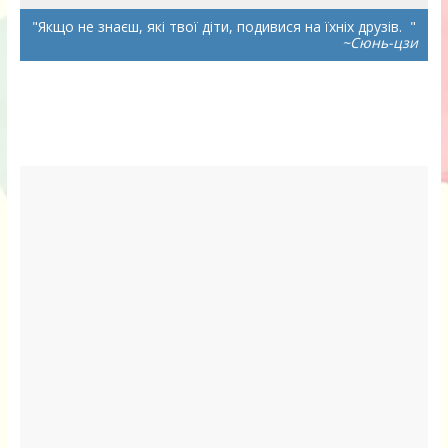
Якщо не знаєш, які твої діти, подивися на їхніх друзів.
~Сюнь-цзи