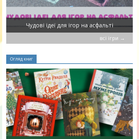
Чудові ідеї для ігор на асфальті
всі ігри
→
Огляд книг