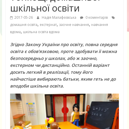
шкільної освіти
2017-05-26
Надія Малафєєвська
0 коментарів
,
,
,
домашня освіта
екстернат
заочне навчання
навчання
,
вдома
шкільна освіта вдома
Згідно Закону України про освіту, повна середня
освіта є обов’язковою, проте здобувати її можна
безпосередньо у школах, або ж заочно,
екстерном чи дистанційно. Останній варіант
досить легкий в реалізації, тому його
найчастіше вибирають батьки, яким геть не до
вподоби шкільна освіта.