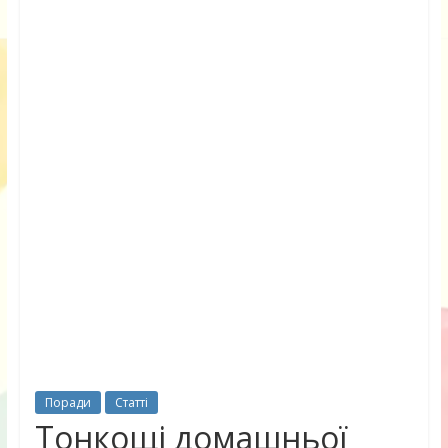
Поради
Статті
Тонкощі домашньої