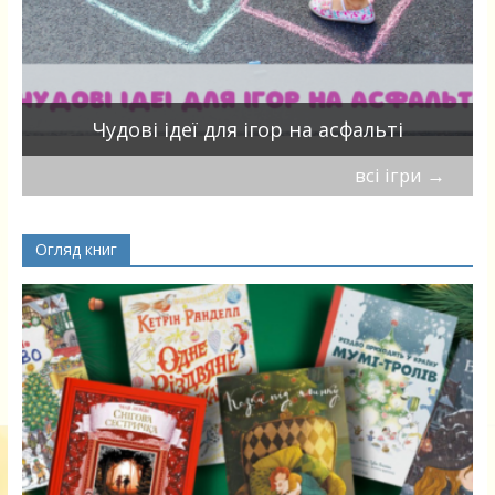
Чудові ідеї для ігор на асфальті
всі ігри
→
Огляд книг