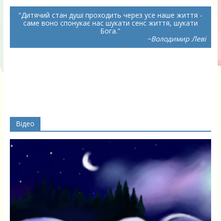
Дитячий стан душі проходить через усе наше життя -
саме воно спонукає нас шукати сенс життя, шукати
Бога.
~Володимир Леві
Відео