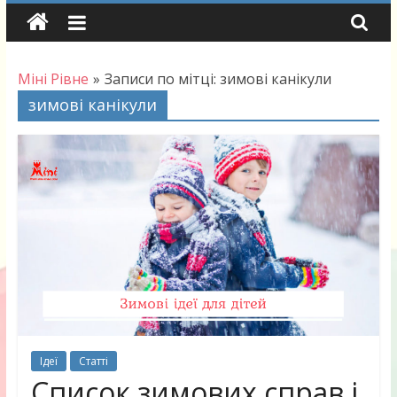
Skip
to
content
Міні Рівне
»
Записи по мітці: зимові канікули
зимові канікули
Ідеї
Статті
Список зимових справ і