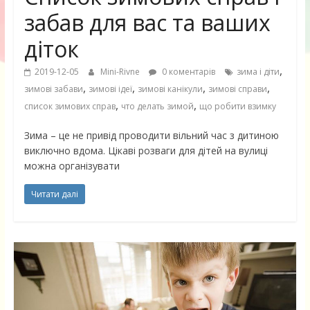
забав для вас та ваших
діток
,
2019-12-05
Mini-Rivne
0 коментарів
зима і діти
,
,
,
,
зимові забави
зимові ідеї
зимові канікули
зимові справи
,
,
список зимових справ
что делать зимой
що робити взимку
Зима – це не привід проводити вільний час з дитиною
виключно вдома. Цікаві розваги для дітей на вулиці
можна організувати
Читати далі