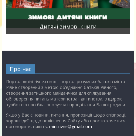
я
Дитячі зимові книги
Про нас
Портал «mini-rivne.com» – портал розумних батьків міста
Рівне створений з метою об’єднання батьків Рівного,
створення затишного майданчика для спілкування,
обговорення питань материнства і дитинства, з щирою
турботою про благополуччя і процвітання Вашої родини.
Якщо у Вас є новини, питання, пропозиції щодо співпраці,
хороші ідеї щодо поліпшення Сайту або просто хочеться
поговорити, пишіть:
mini.rivne@gmail.com