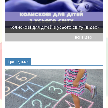
П
Колискові для дітей з усього світу (відео)
всі відео
→
Ігри з дітьми