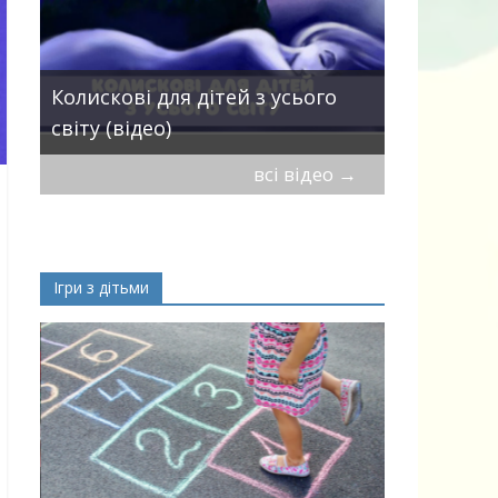
Пісні про 
Колискові для дітей з усього
— добірка
світу (відео)
дітей
всі відео
→
Ігри з дітьми
ік