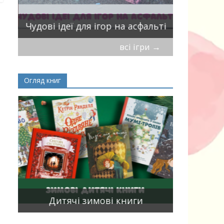
Віршики-
Чудові ідеї для ігор на асфальті
мирись, і
всі ігри
→
Огляд книг
Книги, що
15
двома мо
Дитячі зимові книги
білінгви 