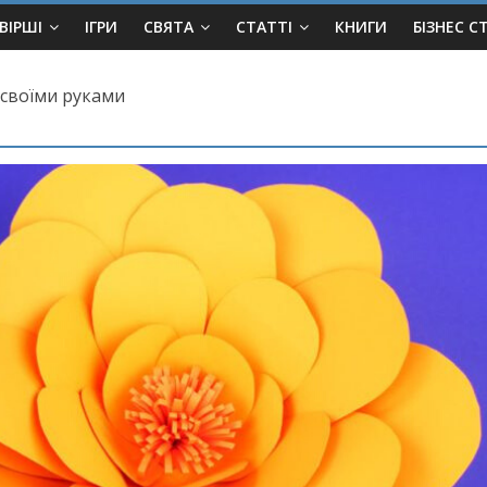
ВІРШІ
ІГРИ
СВЯТА
СТАТТІ
КНИГИ
БІЗНЕС С
у своїми руками