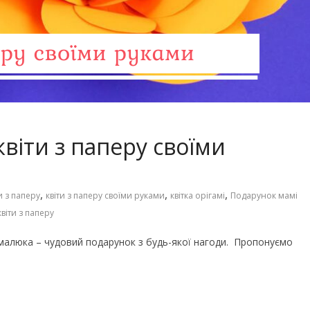
Чарівні українські колискові
іших пісень про
пісні для дітей (слова та
музика)
квіти з паперу своїми
,
,
,
и з паперу
квіти з паперу своїми руками
квітка орігамі
Подарунок мамі
віти з паперу
о малюка – чудовий подарунок з будь-якої нагоди. Пропонуємо
го світу, щоб
Ігри та конкурси на Новий р