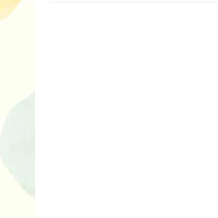
нарешті відір
планшетів
Книги, які в
дітям до Вел