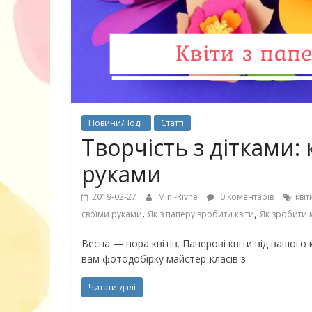
30 найкрасив
маму
Новини/Події
Статті
Творчість з дітками: 
руками
2019-02-27
Mini-Rivne
0 коментарів
квіт
,
,
своїми руками
Як з паперу зробити квіти
Як зробити к
Весна — пора квітів. Паперові квіти від вашог
вам фотодобірку майстер-класів з
Читати далі
10 ігор з усьо