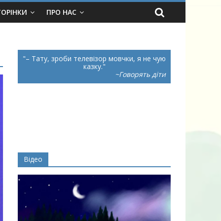
ТОРІНКИ
ПРО НАС
– Тату, зроби телевізор мовчки, я не чую
казку.
~Говорять діти
Відео