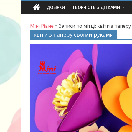
Skip
ДОБІРКИ
ТВОРЧІСТЬ З ДІТКАМИ
to
content
Міні Рівне
»
Записи по мітці: квіти з папер
квіти з паперу своїми руками