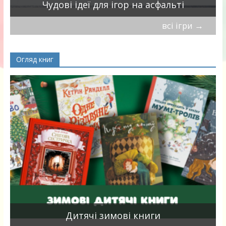
Чудові ідеї для ігор на асфальті
всі ігри
→
Огляд книг
я
Дитячі зимові книги