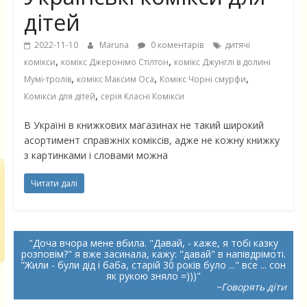
дітей
2022-11-10
Maruna
0 коментарів
дитячі
,
,
комікси
комікс Джеронімо Стілтон
комікс Джунглі в долині
,
,
,
Мумі-тролів
комікс Максим Оса
Комікс Чорні смурфи
,
Комікси для дітей
серія Класні Комікси
В Україні в книжкових магазинах не такий широкий
асортимент справжніх коміксів, адже не кожну книжку
з картинками і словами можна
Читати далі
Доча вчора мене вбила. "Давай, - каже, я тобі казку
розповім?" я вже засинала, кажу: "давай" в напівдрімоті.
"Жили - були дід і баба, старій 30 років було ..." все ... сон
як рукою зняло =)))
~Говорять діти