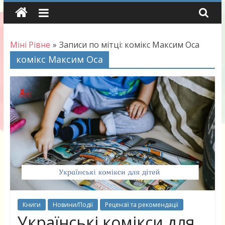
Skip
to
content
Міні Рівне
»
Записи по мітці: комікс Максим Оса
комікс Максим Оса
Книги
Новини/Події
Рецензії та рекомендації
Українські комікси для