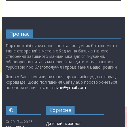
Про нас
Портал «mini-rivne.com» – портал розумних батьків міста
Рівне створений з метою об’єднання батьків Рівного,
створення затишного майданчика для спілкування,
обговорення питань материнства і дитинства, з щирою
турботою про благополуччя і процвітання Вашої родини.
Якщо у Вас є новини, питання, пропозиції щодо співпраці,
хороші ідеї щодо поліпшення Сайту або просто хочеться
поговорити, пишіть:
mini.rivne@gmail.com
©
Корисне
© 2017—2025
Дитячий психолог