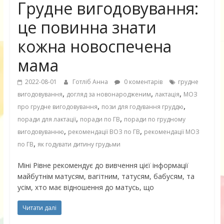
Грудне вигодовування:
це повинна знати
кожна новоспечена
мама
2022-08-01
Готліб Анна
0 коментарів
грудне
,
,
,
вигодовування
догляд за новонародженим
лактація
МОЗ
,
,
про грудне вигодовування
пози для годування груддю
,
,
поради для лактації
поради по ГВ
поради по грудному
,
,
вигодовуванню
рекомендації ВОЗ по ГВ
рекомендації МОЗ
,
по ГВ
як годувати дитину грудьми
Міні Рівне рекомендує до вивчення цієї інформації
майбутнім матусям, вагітним, татусям, бабусям, та
усім, хто має відношення до матусь, що
Читати далі