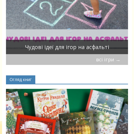
Чудові ідеї для ігор на асфальті
всі ігри
→
Огляд книг