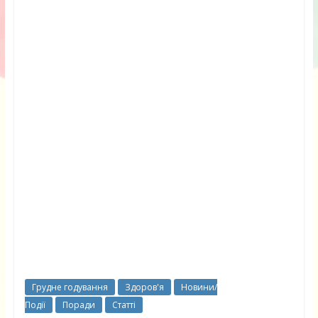
Грудне годування
Здоров'я
Новини/
Події
Поради
Статті