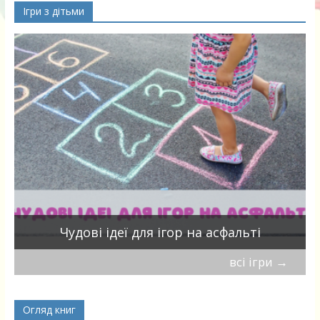
Ігри з дітьми
Чудові ідеї для ігор на асфальті
всі ігри
→
Огляд книг