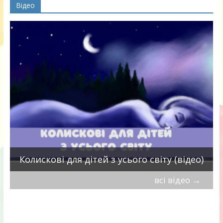
Відео
П
Колискові для дітей з усього світу (відео)
всі відео
→