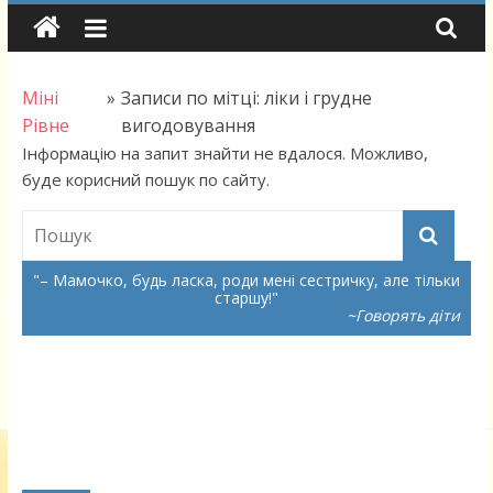
Skip
to
content
Міні
»
Записи по мітці: ліки і грудне
Рівне
вигодовування
Інформацію на запит знайти не вдалося. Можливо,
буде корисний пошук по сайту.
– Мамочко, будь ласка, роди мені сестричку, але тільки
старшу!
~Говорять діти