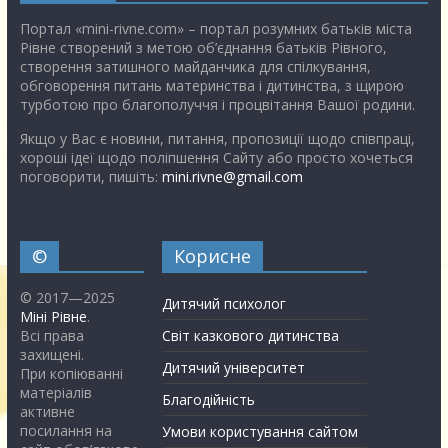
Портал «mini-rivne.com» – портал розумних батьків міста
Рівне створений з метою об’єднання батьків Рівного,
створення затишного майданчика для спілкування,
обговорення питань материнства і дитинства, з щирою
турботою про благополуччя і процвітання Вашої родини.
Якщо у Вас є новини, питання, пропозиції щодо співпраці,
хороші ідеї щодо поліпшення Сайту або просто хочеться
поговорити, пишіть:
mini.rivne@gmail.com
©
Корисне
© 2017—2025
Дитячий психолог
Міні Рівне
.
Всі права
Світ казкового дитинства
захищені.
Дитячий університет
При копіюванні
матеріалів
Благодійність
активне
посилання на
Умови користування сайтом