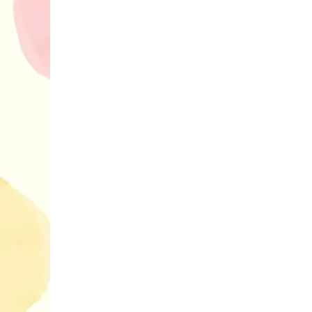
30 найкрасив
маму
10 ігор з усьо