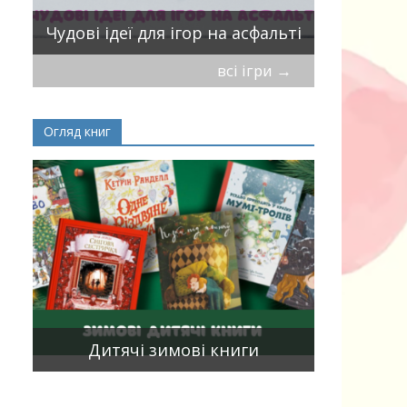
Віршики-
Чудові ідеї для ігор на асфальті
мирись, і
всі ігри
→
Огляд книг
Книги, що
15
двома мо
Дитячі зимові книги
білінгви 