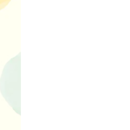
нарешті відір
планшетів
Книги, які в
дітям до Вел