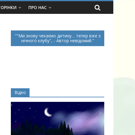
ТОРІНКИ
ПРО НАС
"Ми знову чекаємо дитину… тепер вже з
нічного клубу", - Автор невідомий.
Відео