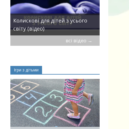
Пісні про 
Колискові для дітей з усього
— добірка
світу (відео)
дітей
всі відео
→
Ігри з дітьми
ік