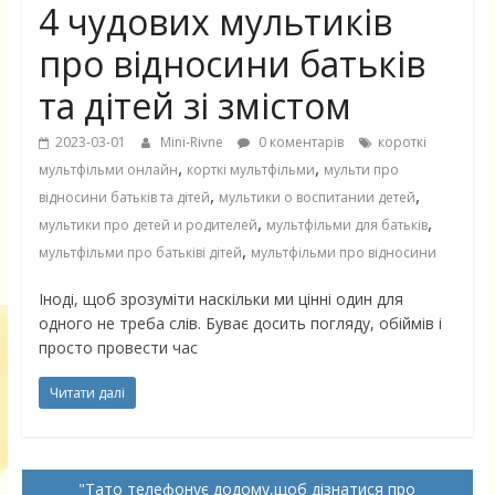
4 чудових мультиків
про відносини батьків
та дітей зі змістом
2023-03-01
Mini-Rivne
0 коментарів
короткі
,
,
мультфільми онлайн
корткі мультфільми
мульти про
,
,
відносини батьків та дітей
мультики о воспитании детей
,
,
мультики про детей и родителей
мультфільми для батьків
,
мультфільми про батьківі дітей
мультфільми про відносини
Іноді, щоб зрозуміти наскільки ми цінні один для
одного не треба слів. Буває досить погляду, обіймів і
просто провести час
Читати далі
Тато телефонує додому,щоб дізнатися про