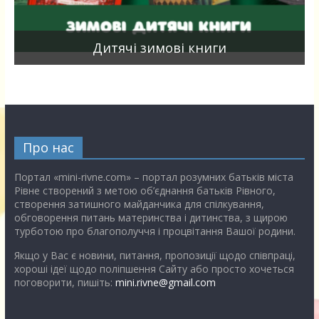
я
Дитячі зимові книги
Про нас
Портал «mini-rivne.com» – портал розумних батьків міста
Рівне створений з метою об’єднання батьків Рівного,
створення затишного майданчика для спілкування,
обговорення питань материнства і дитинства, з щирою
турботою про благополуччя і процвітання Вашої родини.
Якщо у Вас є новини, питання, пропозиції щодо співпраці,
хороші ідеї щодо поліпшення Сайту або просто хочеться
поговорити, пишіть:
mini.rivne@gmail.com