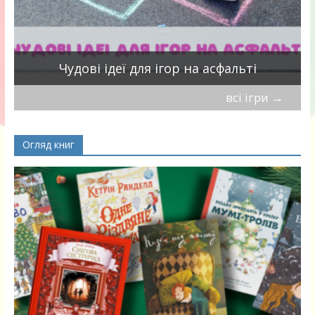
Чудові ідеї для ігор на асфальті
всі ігри
→
Огляд книг