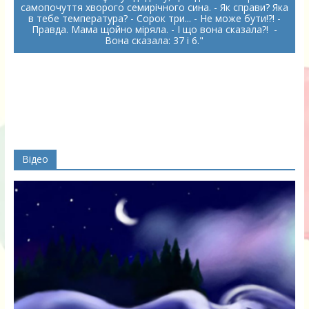
самопочуття хворого семирічного сина. - Як справи? Яка
в тебе температура? - Сорок три... - Не може бути!?! -
Правда. Мама щойно міряла. - І що вона сказала?! -
Вона сказала: 37 і 6.
Відео