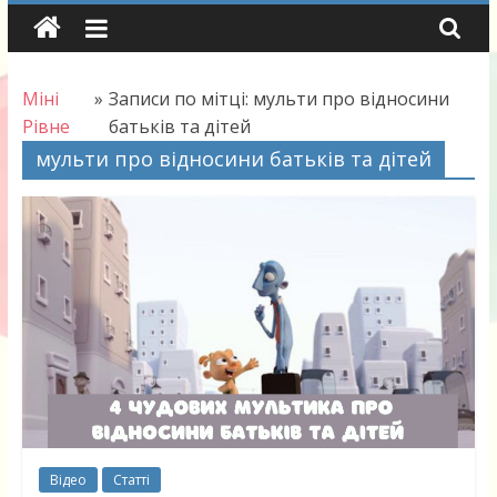
Skip
to
content
Міні
»
Записи по мітці: мульти про відносини
Рівне
батьків та дітей
мульти про відносини батьків та дітей
Відео
Статті