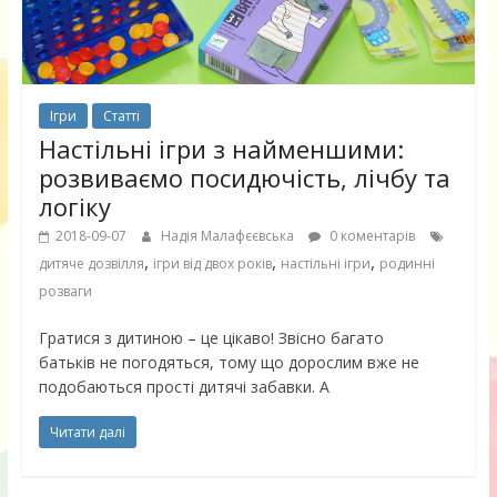
Ігри
Статті
Настільні ігри з найменшими:
розвиваємо посидючість, лічбу та
логіку
2018-09-07
Надія Малафєєвська
0 коментарів
,
,
,
дитяче дозвілля
ігри від двох років
настільні ігри
родинні
розваги
Гратися з дитиною – це цікаво! Звісно багато
батьків не погодяться, тому що дорослим вже не
подобаються прості дитячі забавки. А
Читати далі