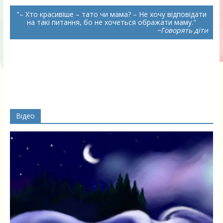
– Хто красивіше – тато чи мама? – Не хочу відповідати
на такі питання, бо не хочеться ображати маму.
~Говорять діти
Відео