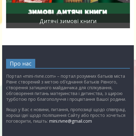
я
Дитячі зимові книги
Про нас
Портал «mini-rivne.com» – портал розумних батьків міста
Рівне створений з метою об’єднання батьків Рівного,
створення затишного майданчика для спілкування,
обговорення питань материнства і дитинства, з щирою
турботою про благополуччя і процвітання Вашої родини.
Якщо у Вас є новини, питання, пропозиції щодо співпраці,
хороші ідеї щодо поліпшення Сайту або просто хочеться
поговорити, пишіть:
mini.rivne@gmail.com