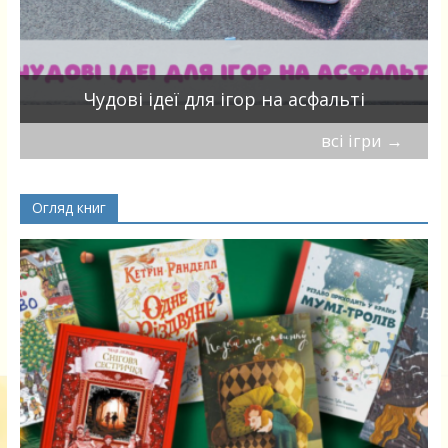
Чудові ідеї для ігор на асфальті
всі ігри
→
Огляд книг