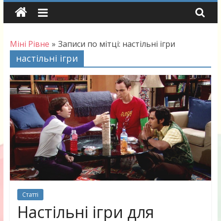
Skip
to
content
Міні Рівне
»
Записи по мітці: настільні ігри
настільні ігри
Статті
Настільні ігри для