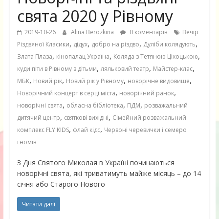
свята 2020 у Рівному
2019-10-26
Alina Berozkina
0 коментарів
Вечір
,
,
,
,
Різдвяної Класики
дідух
добро на різдво
Дуліби колядують
,
,
,
Злата Плаза
кінопалац Україна
Коляда з Тетяною Ціхоцькою
,
,
,
куди піти в Рівному з дітьми
ляльковий театр
Майстер-клас
,
,
,
,
МБК
Новий рік
Новий рік у Рівному
новорічне видовище
,
,
Новорічний концерт в серці міста
новорічний ранок
,
,
,
новорічні свята
обласна бібліотека
ПДМ
розважальний
,
,
дитячий центр
святкові вихідні
Сімейний розважальний
,
,
комплекс FLY KIDS
флай кідс
Червоні черевички і семеро
гномів
З Дня Святого Миколая в Україні починаються
новорічні свята, які триватимуть майже місяць – до 14
січня або Старого Нового
Читати далі