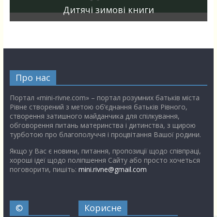
Дитячі зимові книги
Про нас
Портал «mini-rivne.com» – портал розумних батьків міста
Рівне створений з метою об’єднання батьків Рівного,
створення затишного майданчика для спілкування,
обговорення питань материнства і дитинства, з щирою
турботою про благополуччя і процвітання Вашої родини.
Якщо у Вас є новини, питання, пропозиції щодо співпраці,
хороші ідеї щодо поліпшення Сайту або просто хочеться
поговорити, пишіть:
mini.rivne@gmail.com
©
Корисне