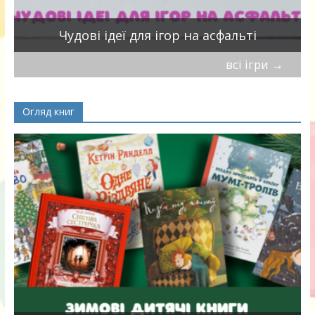
Чудові ідеї для ігор на асфальті
всі ігри
→
Огляд книг
я