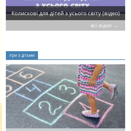
П
Колискові для дітей з усього світу (відео)
всі відео
→
Ігри з дітьми