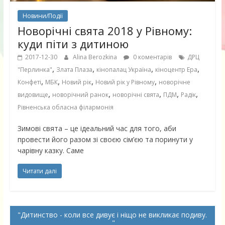
Новини/Події
Новорічні свята 2018 у Рівному:
куди піти з дитиною
2017-12-30
Alina Berozkina
0 коментарів
ДРЦ
,
,
,
,
"Перлинка"
Злата Плаза
кінопалац Україна
кіноцентр Ера
,
,
,
,
Конфеті
МБК
Новий рік
Новий рік у Рівному
новорічне
,
,
,
,
,
видовище
новорічний ранок
новорічні свята
ПДМ
Радік
Рівненська обласна філармонія
Зимові свята – це ідеальний час для того, аби
провести його разом зі своєю сім’єю та поринути у
чарівну казку. Саме
Читати далі
Дитинство - коли все дивує і ніщо не викликає подиву.