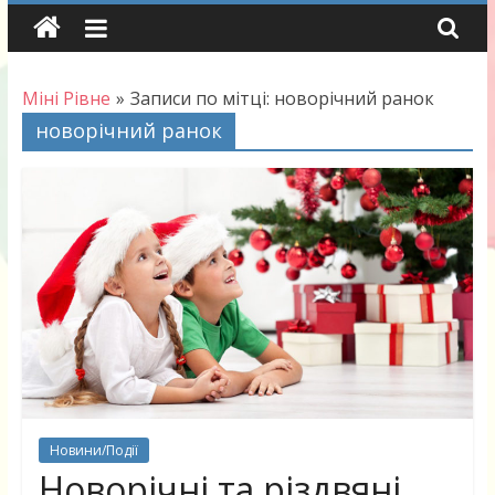
Skip
to
content
Міні Рівне
»
Записи по мітці: новорічний ранок
новорічний ранок
Новини/Події
Новорічні та різдвяні