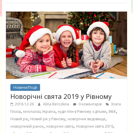
Новини/Події
Новорічні свята 2019 у Рівному
2018-12-26
Alina Berozkina
0 коментарів
Злата
,
,
,
,
Плаза
кінопалац Україна
куди піти в Рівному з дітьми
МБК
,
,
,
Новий рік
Новий рік у Рівному
новорічне видовище
,
,
,
новорічний ранок
новорічні свята
Новорічні свята 2019