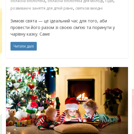
,
,
,
обласна бібліотека
обласна бібліотека для молоді
ПДМ
,
розвиваючі заняття для дітей рівне
святкові вихідні
Зимові свята — це ідеальний час для того, аби
провести його разом зі своєю сім’єю та поринути у
чарівну казку. Саме
Читати далі