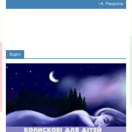
~А. Рівароль
Відео