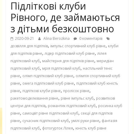
Підліткові клуби
Рівного, де займаються
з дітьми безкоштовно
2020-09-21
Alina Berozkina
0 коментарів
,
,
дозвілля для підлітків
імпульс спортивний клуб рівне
клуби
,
,
для підлітків рівне
лідер підлітковий клуб рівне
лілея
,
,
підлітковий клуб
майстерня для підлітків рівне
меридіан
,
,
підлітковий клуб
мрія підлітковий клуб
настільний теніс
,
,
рівне
олімп підлітковий клуб рівне
олімпія спортивний клуб
,
,
рівне
омега підлітковий клуб рівне
підлітковий клуб юність
,
,
,
рівне
підліткові клуби рівне
пролісок рівне
,
,
ракетомоделювання рівне
рівне імпульс клуб
розвиткові
,
,
центри для підлітків
романтик підлітковий клуб
росинка клуб
,
,
рівне
самоцвіт рівне підлітковий клуб
секції для підлітків
,
,
,
рівне
сучасник підлітковий клуб
умілі руки рівне
фантазія
,
,
підлітковий клуб
фотогурток Лілея
юність клуб рівне