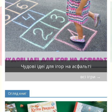
Чудові ідеї для ігор на асфальті
всі ігри
→
Огляд книг