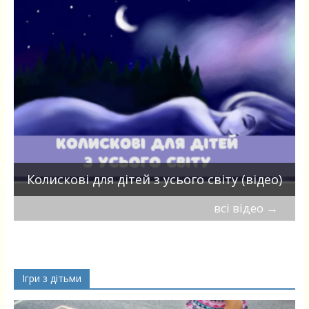
П
Колискові для дітей з усього світу (відео)
всі відео
→
Ігри з дітьми