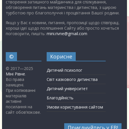
створення затишного майданчика для спілкування,
обговорення питань материнства і дитинства, з щирою
турботою про благополуччя і процвітання Вашої родини.
Якщо у Вас є новини, питання, пропозиції щодо співпраці,
хороші ідеї щодо поліпшення Сайту або просто хочеться
поговорити, пишіть:
mini.rivne@gmail.com
©
Корисне
© 2017—2025
Дитячий психолог
Міні Рівне
.
Всі права
Світ казкового дитинства
захищені.
Дитячий університет
При копіюванні
матеріалів
Благодійність
активне
посилання на
Умови користування сайтом
сайт обов’язкове.
Приєднуйтесь у FB!