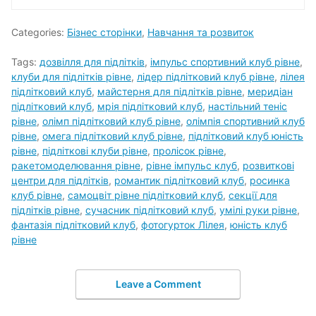
Categories:
Бізнес сторінки
,
Навчання та розвиток
Tags:
дозвілля для підлітків
,
імпульс спортивний клуб рівне
,
клуби для підлітків рівне
,
лідер підлітковий клуб рівне
,
лілея
підлітковий клуб
,
майстерня для підлітків рівне
,
меридіан
підлітковий клуб
,
мрія підлітковий клуб
,
настільний теніс
рівне
,
олімп підлітковий клуб рівне
,
олімпія спортивний клуб
рівне
,
омега підлітковий клуб рівне
,
підлітковий клуб юність
рівне
,
підліткові клуби рівне
,
пролісок рівне
,
ракетомоделювання рівне
,
рівне імпульс клуб
,
розвиткові
центри для підлітків
,
романтик підлітковий клуб
,
росинка
клуб рівне
,
самоцвіт рівне підлітковий клуб
,
секції для
підлітків рівне
,
сучасник підлітковий клуб
,
умілі руки рівне
,
фантазія підлітковий клуб
,
фотогурток Лілея
,
юність клуб
рівне
Leave a Comment