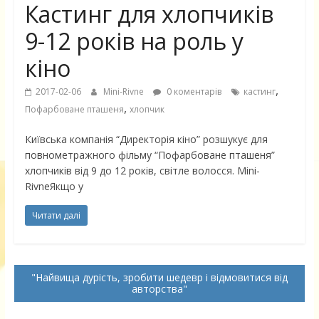
Кастинг для хлопчиків
9-12 років на роль у
кіно
,
2017-02-06
Mini-Rivne
0 коментарів
кастинг
,
Пофарбоване пташеня
хлопчик
Київська компанія “Директорія кіно” розшукує для
повнометражного фільму “Пофарбоване пташеня”
хлопчиків від 9 до 12 років, світле волосся. Mini-
RivneЯкщо у
Читати далі
Найвища дурість, зробити шедевр і відмовитися від
авторства