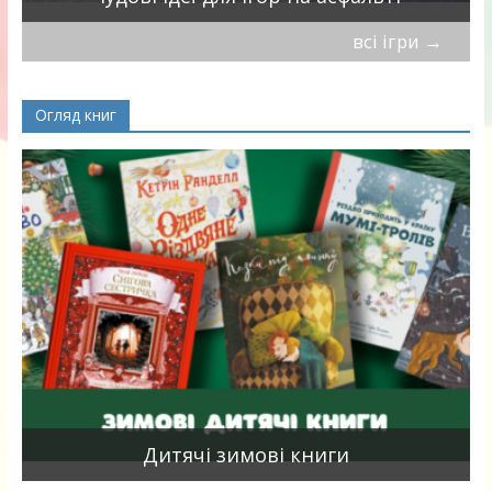
всі ігри
→
Огляд книг
я
Дитячі зимові книги