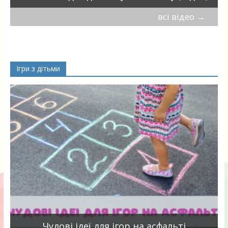
всі відео
→
Ігри з дітьми
Чудові ідеї для ігор на асфальті