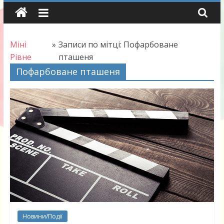
Skip
to
content
Міні
»
Записи по мітці: Пофарбоване
Рівне
пташеня
Пофарбоване пташеня
Новини/Події