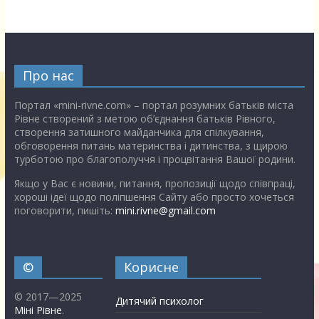
Про нас
Портал «mini-rivne.com» – портал розумних батьків міста
Рівне створений з метою об’єднання батьків Рівного,
створення затишного майданчика для спілкування,
обговорення питань материнства і дитинства, з щирою
турботою про благополуччя і процвітання Вашої родини.
Якщо у Вас є новини, питання, пропозиції щодо співпраці,
хороші ідеї щодо поліпшення Сайту або просто хочеться
поговорити, пишіть:
mini.rivne@gmail.com
©
Корисне
© 2017—2025
Дитячий психолог
Міні Рівне
.