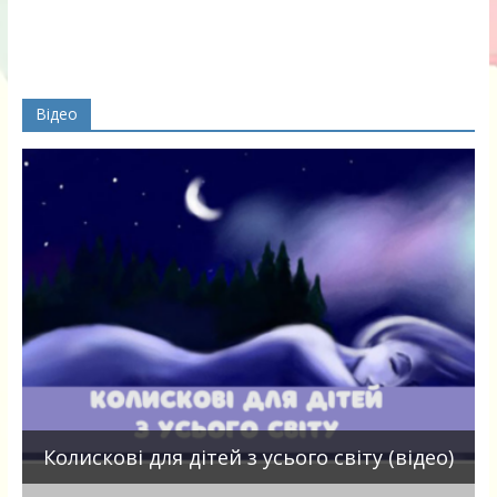
Відео
П
Колискові для дітей з усього світу (відео)