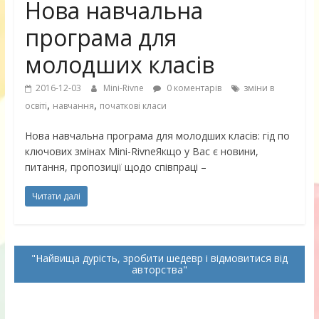
Нова навчальна
програма для
молодших класів
2016-12-03
Mini-Rivne
0 коментарів
зміни в
,
,
освіті
навчання
початкові класи
Нова навчальна програма для молодших класів: гід по
ключових змінах Mini-RivneЯкщо у Вас є новини,
питання, пропозиції щодо співпраці –
Читати далі
Найвища дурість, зробити шедевр і відмовитися від
авторства