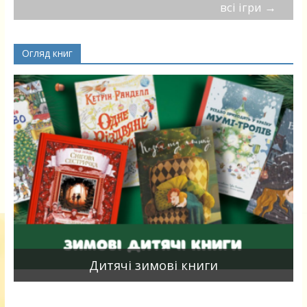
всі ігри
→
Огляд книг
я
Дитячі зимові книги