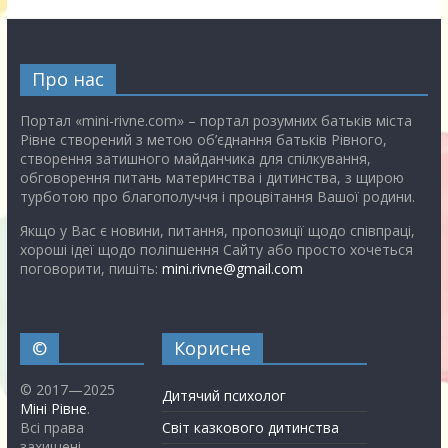
Про нас
Портал «mini-rivne.com» – портал розумних батьків міста
Рівне створений з метою об’єднання батьків Рівного,
створення затишного майданчика для спілкування,
обговорення питань материнства і дитинства, з щирою
турботою про благополуччя і процвітання Вашої родини.
Якщо у Вас є новини, питання, пропозиції щодо співпраці,
хороші ідеї щодо поліпшення Сайту або просто хочеться
поговорити, пишіть:
mini.rivne@gmail.com
©
Корисне
© 2017—2025
Дитячий психолог
Міні Рівне
.
Всі права
Світ казкового дитинства
захищені.