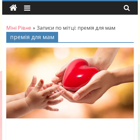
Skip
to
content
Міні Рівне
»
Записи по мітці: премія для мам
премія для мам