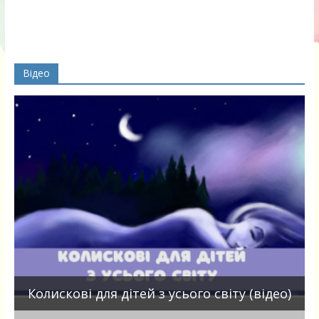
Відео
П
Колискові для дітей з усього світу (відео)