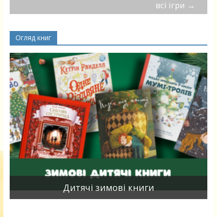
всі ігри
→
Огляд книг
я
Дитячі зимові книги