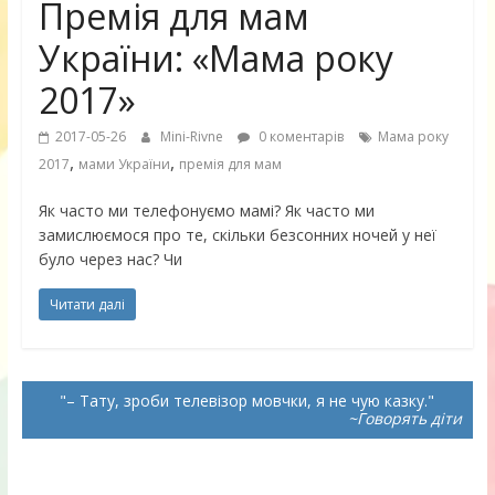
Премія для мам
України: «Мама року
2017»
2017-05-26
Mini-Rivne
0 коментарів
Мама року
,
,
2017
мами України
премія для мам
Як часто ми телефонуємо мамі? Як часто ми
замислюємося про те, скільки безсонних ночей у неї
було через нас? Чи
Читати далі
– Тату, зроби телевізор мовчки, я не чую казку.
~Говорять діти