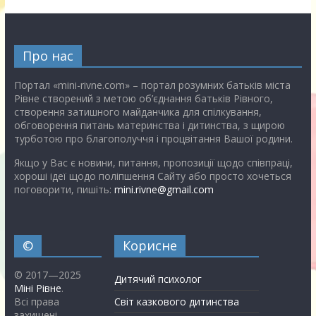
Про нас
Портал «mini-rivne.com» – портал розумних батьків міста
Рівне створений з метою об’єднання батьків Рівного,
створення затишного майданчика для спілкування,
обговорення питань материнства і дитинства, з щирою
турботою про благополуччя і процвітання Вашої родини.
Якщо у Вас є новини, питання, пропозиції щодо співпраці,
хороші ідеї щодо поліпшення Сайту або просто хочеться
поговорити, пишіть:
mini.rivne@gmail.com
©
Корисне
© 2017—2025
Дитячий психолог
Міні Рівне
.
Всі права
Світ казкового дитинства
захищені.