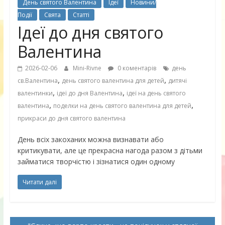
День святого Валентина
Ідеї
Новини/
Події
Свята
Статті
Ідеї до дня святого
Валентина
2026-02-06
Mini-Rivne
0 коментарів
день
,
,
св.Валентина
день святого валентина для детей
дитячі
,
,
валентинки
ідеї до дня Валентина
ідеї на день святого
,
,
валентина
поделки на день святого валентина для детей
прикраси до дня святого валентина
День всіх закоханих можна визнавати або
критикувати, але це прекрасна нагода разом з дітьми
займатися творчістю і зізнатися один одному
Читати далі