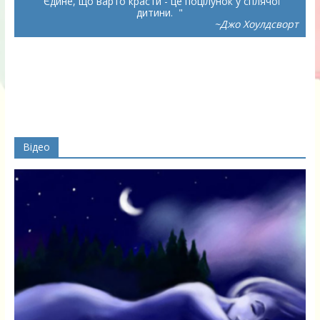
Єдине, що варто красти - це поцілунок у сплячої
дитини.
~Джо Хоулдсворт
Відео