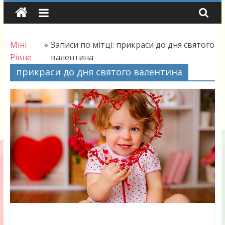
Skip
to
content
Міні
»
Записи по мітці: прикраси до дня святого
Рівне
валентина
прикраси до дня святого валентина