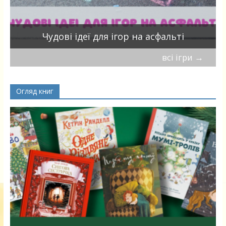
Чудові ідеї для ігор на асфальті
всі ігри
→
Огляд книг