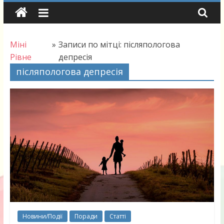
Skip
to
content
Міні
»
Записи по мітці: післяпологова
Рівне
депресія
післяпологова депресія
Новини/Події
Поради
Статті