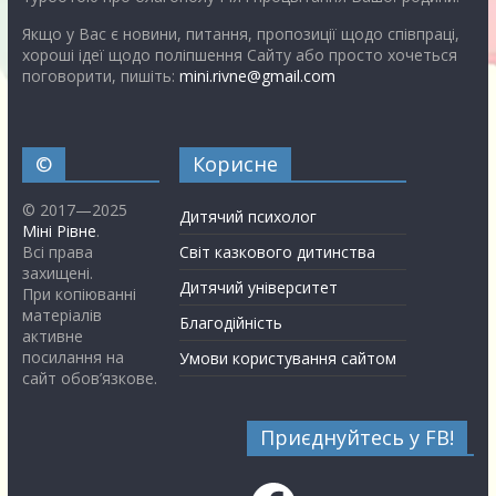
Якщо у Вас є новини, питання, пропозиції щодо співпраці,
хороші ідеї щодо поліпшення Сайту або просто хочеться
поговорити, пишіть:
mini.rivne@gmail.com
©
Корисне
© 2017—2025
Дитячий психолог
Міні Рівне
.
Всі права
Світ казкового дитинства
захищені.
Дитячий університет
При копіюванні
матеріалів
Благодійність
активне
посилання на
Умови користування сайтом
сайт обов’язкове.
Приєднуйтесь у FB!
Facebook