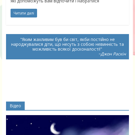
які допоможуть вам відпочити і набратися
Читати далі
Яким жахливим був би світ, якби постійно не
народжувалися діти, що несуть з собою невинність та
можливість всякої досконалості!
~Джон Раскін
Відео