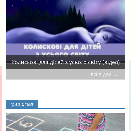
П
Колискові для дітей з усього світу (відео)
всі відео
→
Ігри з дітьми