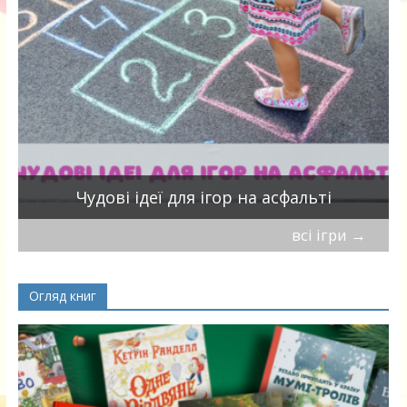
Чудові ідеї для ігор на асфальті
всі ігри
→
Огляд книг