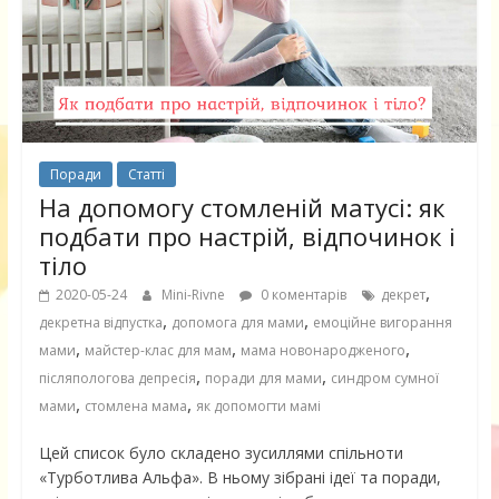
Поради
Статті
На допомогу стомленій матусі: як
подбати про настрій, відпочинок і
тіло
,
2020-05-24
Mini-Rivne
0 коментарів
декрет
,
,
декретна відпустка
допомога для мами
емоційне вигорання
,
,
,
мами
майстер-клас для мам
мама новонародженого
,
,
післяпологова депресія
поради для мами
синдром сумної
,
,
мами
стомлена мама
як допомогти мамі
Цей список було складено зусиллями спільноти
«Турботлива Альфа». В ньому зібрані ідеї та поради,