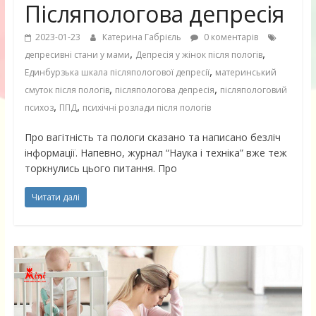
Післяпологова депресія
2023-01-23
Катерина Габрієль
0 коментарів
,
,
депресивні стани у мами
Депресія у жінок після пологів
,
Единбурзька шкала післяпологової депресії
материнський
,
,
смуток після пологів
післяпологова депресія
післяпологовий
,
,
психоз
ППД
психічні розлади після пологів
Про вагітність та пологи сказано та написано безліч
інформації. Напевно, журнал “Наука і техніка” вже теж
торкнулись цього питання. Про
Читати далі