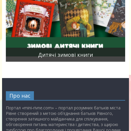
я
Дитячі зимові книги
Про нас
Портал «mini-rivne.com» – портал розумних батьків міста
Рівне створений з метою об’єднання батьків Рівного,
створення затишного майданчика для спілкування,
обговорення питань материнства і дитинства, з щирою
турботою про благополуччя і процвітання Вашої родини.