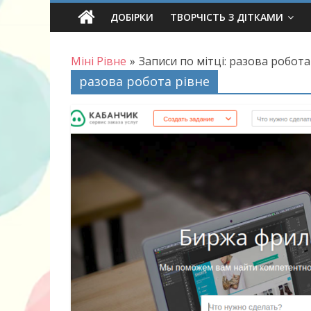
Skip
ДОБІРКИ
ТВОРЧІСТЬ З ДІТКАМИ
to
content
Міні Рівне
»
Записи по мітці: разова робота
разова робота рівне