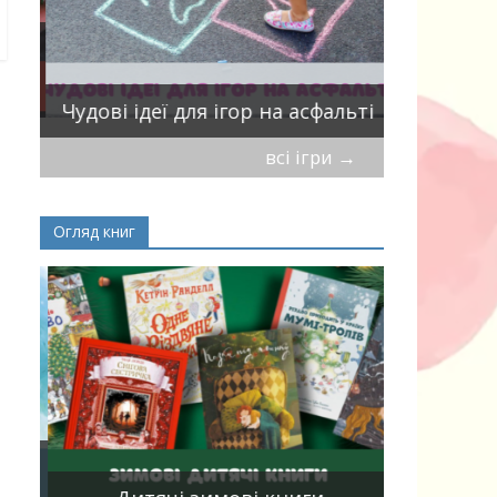
ік
Віршики-
Чудові ідеї для ігор на асфальті
мирись, і
всі ігри
→
Огляд книг
Книги, що
15
двома мо