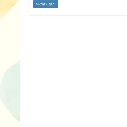
Читати далі
10 ігор з усьо
нарешті відір
планшетів
Книги, які в