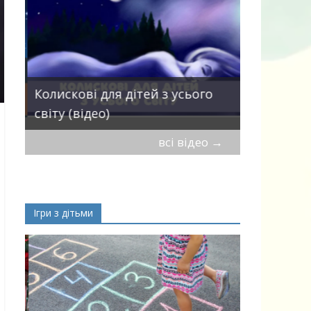
Пісні про 
Колискові для дітей з усього
— добірка
світу (відео)
дітей
всі відео
→
Ігри з дітьми