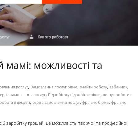
Чарівні українські колискові
іших пісень про
пісні для дітей (слова та
музика)
й мамі: можливості та
,
,
,
,
овлення послуг
Замовлення послуг рівне
знайти роботу
Кабанчик
,
,
,
ервіс замовлення послуг
Підробіток
підробіток рівне
пошук роботи в
,
,
,
робота в декреті
сервіс замовлення послуг
фріланс біржа
фріланс
сіб заробітку грошей, це можливість творчої та професійної