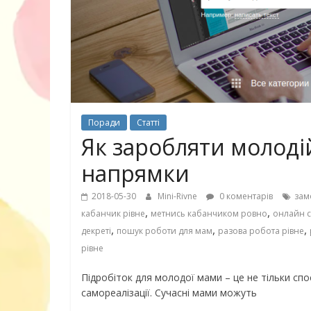
30 найкрасив
маму
Поради
Статті
Як заробляти молоді
напрямки
2018-05-30
Mini-Rivne
0 коментарів
зам
,
,
кабанчик рівне
метнись кабанчиком ровно
онлайн с
,
,
,
декреті
пошук роботи для мам
разова робота рівне
рівне
Підробіток для молодої мами – це не тільки спо
самореалізації. Сучасні мами можуть