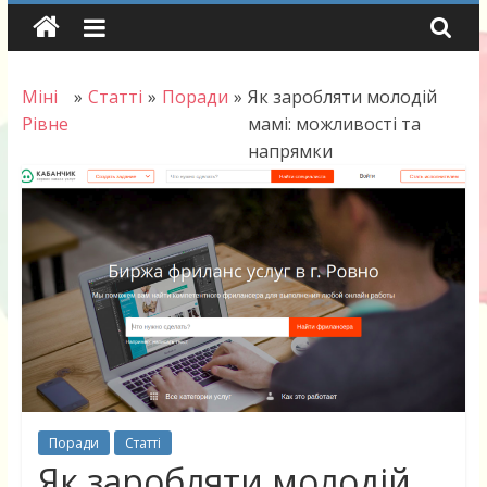
Skip
to
content
Міні
»
Статті
»
Поради
»
Як заробляти молодій
Рівне
мамі: можливості та
напрямки
Поради
Статті
Як заробляти молодій