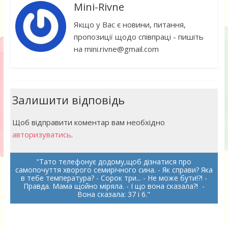
Mini-Rivne
Якщо у Вас є новини, питання,
пропозиції щодо співпраці - пишіть
на mini.rivne@gmail.com
Залишити відповідь
Щоб відправити коментар вам необхідно
авторизуватись
.
Тато телефонує додому,щоб дізнатися про
самопочуття хворого семирічного сина. - Як справи? Яка
в тебе температура? - Сорок три... - Не може бути!?! -
Правда. Мама щойно міряла. - І що вона сказала?! -
Вона сказала: 37 і 6.