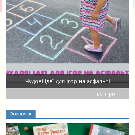
Чудові ідеї для ігор на асфальті
всі ігри
→
Огляд книг