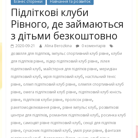
Бізнес сторінки
Навчання та розвиток
Підліткові клуби
Рівного, де займаються
з дітьми безкоштовно
2020-09-21
Alina Berozkina
0 коментарів
,
,
дозвілля для підлітків
імпульс спортивний клуб рівне
клуби
,
,
для підлітків рівне
лідер підлітковий клуб рівне
лілея
,
,
підлітковий клуб
майстерня для підлітків рівне
меридіан
,
,
підлітковий клуб
мрія підлітковий клуб
настільний теніс
,
,
рівне
олімп підлітковий клуб рівне
олімпія спортивний клуб
,
,
рівне
омега підлітковий клуб рівне
підлітковий клуб юність
,
,
,
рівне
підліткові клуби рівне
пролісок рівне
,
,
ракетомоделювання рівне
рівне імпульс клуб
розвиткові
,
,
центри для підлітків
романтик підлітковий клуб
росинка клуб
,
,
рівне
самоцвіт рівне підлітковий клуб
секції для підлітків
,
,
,
рівне
сучасник підлітковий клуб
умілі руки рівне
фантазія
,
,