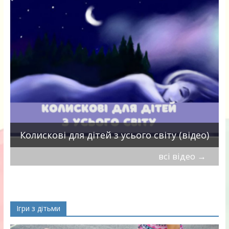
П
Колискові для дітей з усього світу (відео)
всі відео
→
Ігри з дітьми