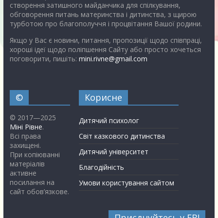
створення затишного майданчика для спілкування,
обговорення питань материнства і дитинства, з щирою
турботою про благополуччя і процвітання Вашої родини.
Якщо у Вас є новини, питання, пропозиції щодо співпраці,
хороші ідеї щодо поліпшення Сайту або просто хочеться
поговорити, пишіть:
mini.rivne@gmail.com
©
Корисне
© 2017—2025
Дитячий психолог
Міні Рівне
.
Всі права
Світ казкового дитинства
захищені.
Дитячий університет
При копіюванні
матеріалів
Благодійність
активне
посилання на
Умови користування сайтом
сайт обов’язкове.
Приєднуйтесь у FB!