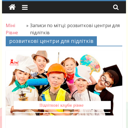
Skip
to
content
Міні
»
Записи по мітці: розвиткові центри для
Рівне
підлітків
розвиткові центри для підлітків