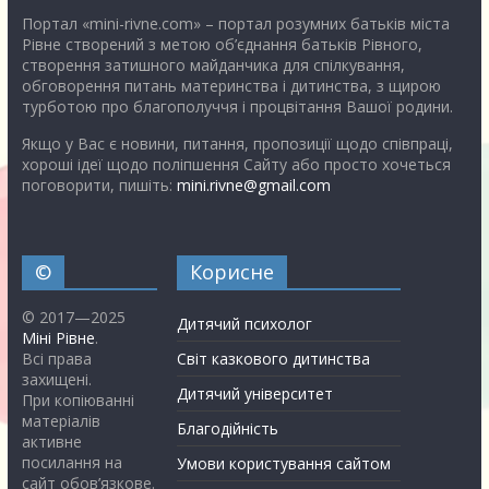
Портал «mini-rivne.com» – портал розумних батьків міста
Рівне створений з метою об’єднання батьків Рівного,
створення затишного майданчика для спілкування,
обговорення питань материнства і дитинства, з щирою
турботою про благополуччя і процвітання Вашої родини.
Якщо у Вас є новини, питання, пропозиції щодо співпраці,
хороші ідеї щодо поліпшення Сайту або просто хочеться
поговорити, пишіть:
mini.rivne@gmail.com
©
Корисне
© 2017—2025
Дитячий психолог
Міні Рівне
.
Всі права
Світ казкового дитинства
захищені.
Дитячий університет
При копіюванні
матеріалів
Благодійність
активне
посилання на
Умови користування сайтом
сайт обов’язкове.