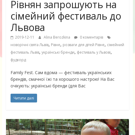
Рівнян запрошують на
сімейний фестиваль до
Львова
2019-12-11
Alina Berozkina
0 коментарів
,
,
,
новорічні свята Львів
Рівне
розваги для дітей Рівне
сімейний
,
,
,
фестиваль Львів
українські бренди
фестиваль у Львові
фудкорд
Family Fest. Сам вдома — фестиваль українських
брендів, смачної їжі та хорошого настрою! На Вас
очікують: українські бренди (для Вас
Читати далі