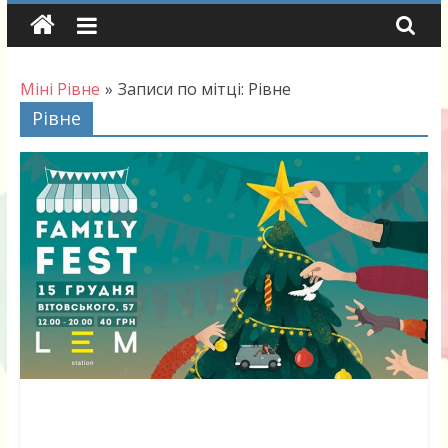
Skip
to
content
Міні Рівне
»
Записи по мітці: Рівне
Рівне