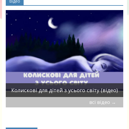
Відео
П
Колискові для дітей з усього світу (відео)
всі відео
→