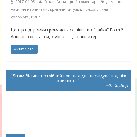
2017-04-05
Готліб Анна
1 коментар
домашнє
,
,
насилля на жінками
критичні ситуації
психологічна
,
допомога
Рівне
Центр підтримки громадських ініціатив “Чайка” Готліб
Аннаавтор статей, журналіст, копірайтер
Читати далі
Дітям більше потрібний приклад для наслідування, ніж
критика.
~Ж. Жубер