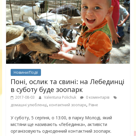
Новини/Події
Поні, ослик та свині: на Лебединці
в суботу буде зоопарк
2017-08-03
Valentuna Polichuk
0 коментарів
,
,
домашні улюбленці
контактний зоопарк
Рівне
У суботу, 5 серпня, о 13:00, в парку Молоді, який
містяни ще називають «Лебединка», активісти
організовують одноденний контактний зоопарк.