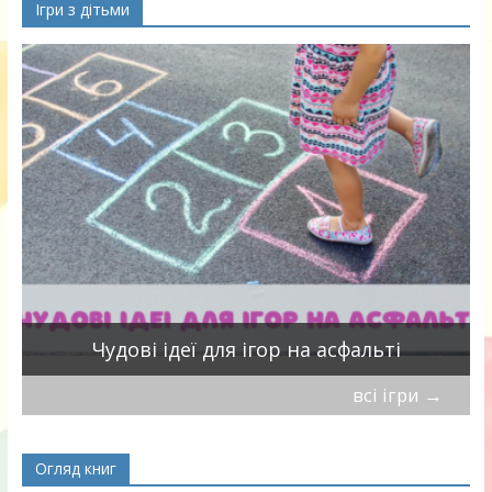
Ігри з дітьми
Чудові ідеї для ігор на асфальті
всі ігри
→
Огляд книг