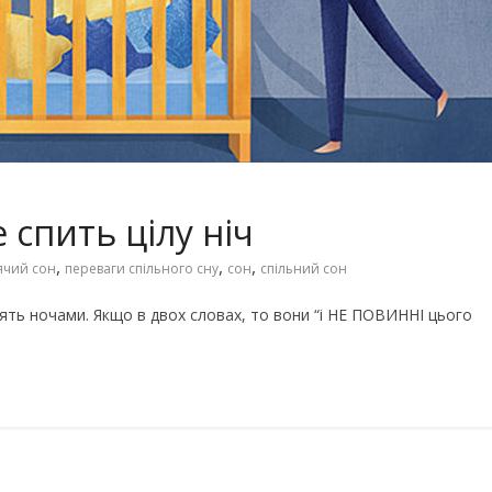
Чарівні українські колискові
іших пісень про
пісні для дітей (слова та
музика)
спить цілу ніч
,
,
,
ячий сон
переваги спільного сну
сон
спільний сон
лять ночами. Якщо в двох словах, то вони “і НЕ ПОВИННІ цього