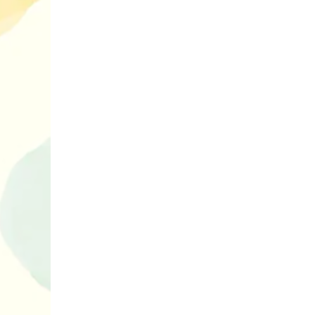
10 ігор з усьо
нарешті відір
планшетів
Книги, які в
дітям до Вел