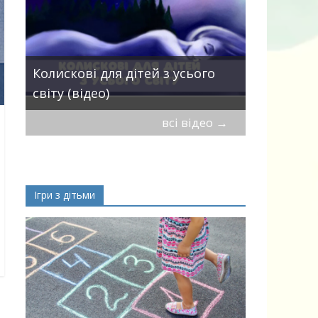
Пісні про 
Колискові для дітей з усього
— добірка
світу (відео)
дітей
всі відео
→
Ігри з дітьми