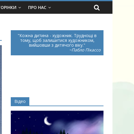
ТОРІНКИ
ПРО НАС
Кожна дитина - художник. Труднощі в
тому, щоб залишитися художником,
вийшовши з дитячого віку.
~Пабло Пікассо
Відео