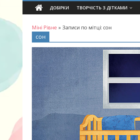
Skip
ДОБІРКИ
ТВОРЧІСТЬ З ДІТКАМИ
to
content
Міні Рівне
»
Записи по мітці: сон
сон