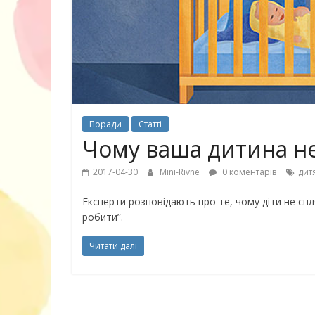
30 найкрасив
маму
Поради
Статті
Чому ваша дитина не 
2017-04-30
Mini-Rivne
0 коментарів
дит
Експерти розповідають про те, чому діти не сп
робити”.
Читати далі