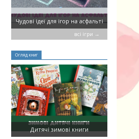
ік
Віршики-
Чудові ідеї для ігор на асфальті
мирись, і
всі ігри
→
Огляд книг
Книги, що
15
двома мо
Дитячі зимові книги
білінгви 