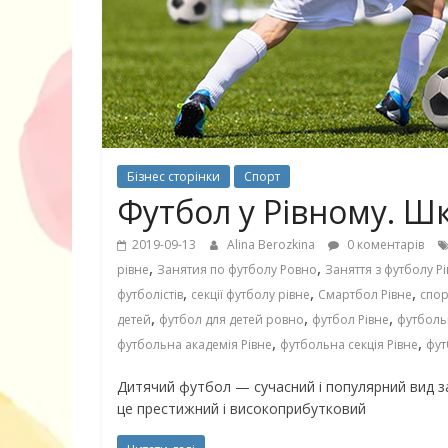
30 найкрасив
маму
Бізнес сторінки
Спорт
Футбол у Рівному. Шк
2019-09-13
Alina Berozkina
0 коментарів
,
,
рівне
Занятия по футболу Ровно
Заняття з футболу Р
,
,
,
футболістів
секції футболу рівне
Смартбол Рівне
спор
,
,
,
детей
футбол для детей ровно
футбол Рівне
футболь
,
,
футбольна академія Рівне
футбольна секція Рівне
фут
Дитячий футбол — сучасний і популярний вид за
це престижний і високоприбутковий
10 ігор з усьо