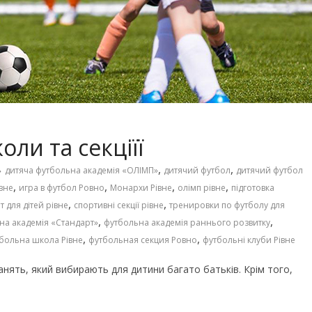
Чарівні українські колискові
іших пісень про
пісні для дітей (слова та
музика)
оли та секціїї
,
,
дитяча футбольна академія «ОЛІМП»
дитячий футбол
дитячий футбол
,
,
,
,
івне
игра в футбол Ровно
Монархи Рівне
олімп рівне
підготовка
,
,
т для дітей рівне
спортивні секції рівне
тренировки по футболу для
,
,
на академія «Стандарт»
футбольна академія раннього розвитку
,
,
больна школа Рівне
футбольная секция Ровно
футбольні клуби Рівне
нять, який вибирають для дитини багато батьків. Крім того,
го світу, щоб
Ігри та конкурси на Новий р