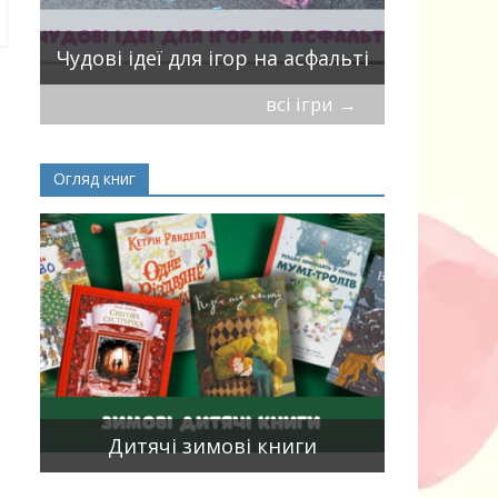
Віршики-
Чудові ідеї для ігор на асфальті
мирись, і
всі ігри
→
Огляд книг
Книги, що
15
двома мо
Дитячі зимові книги
білінгви 