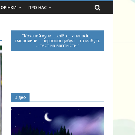
ТОРІНКИ
ПРО НАС
Коханий купи ... хліба ... ананасів ...
смородини ... червоної цибулі ...та мабуть
... тест на вагітність.
Відео