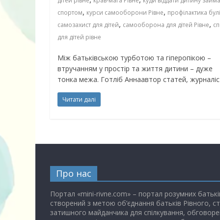
дітей рівне
крав-мага Рівне
куди віддати дитину займ
,
,
спортом
курси самооборони Рівне
профілактика бул
,
,
самозахист для дітей
самооборона для дітей Рівне
сп
для дітей рівне
Між батьківською турботою та гіперопікою –
втручанням у простір та життя дитини – дуже
тонка межа. Готліб Аннаавтор статей, журналіс
Читати далі
Про нас
Портал «mini-rivne.com» – портал розумних батькі
створений з метою об’єднання батьків Рівного, с
затишного майданчика для спілкування, обговоре