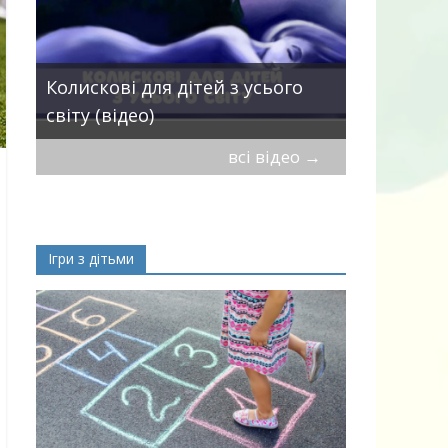
Пісні про 
Колискові для дітей з усього
— добірка
світу (відео)
дітей
всі відео
→
Ігри з дітьми
ік