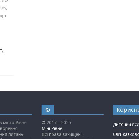
атися
,
інгу
орт
т,
©
Корисн
в міста Рівне
© 2017—2025
Дитячий пс
творення
Міні Рівне
.
ння питань
Всі права захищені.
Світ казков