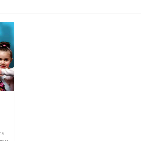
вати дітей від
для всієї сім’ї — ідеї для
святкового вечора
,
арто подарувати
Що почитати дитині на ніч: 
икодня
книжок для сну
ля