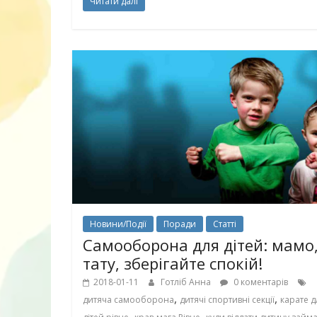
Читати далі
нарешті відір
планшетів
Новини/Події
Поради
Статті
Самооборона для дітей: мамо
тату, зберігайте спокій!
Книги, які в
дітям до Вел
2018-01-11
Готліб Анна
0 коментарів
,
,
дитяча самооборона
дитячі спортивні секції
карате д
,
,