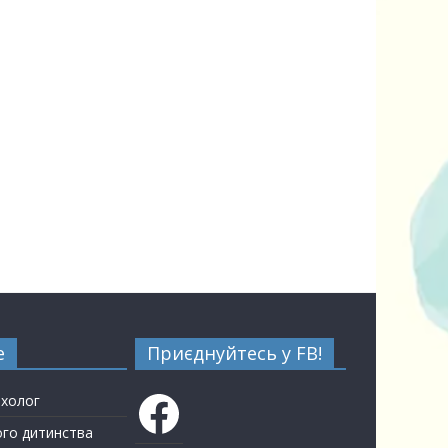
е
Приєднуйтесь у FB!
Facebook
ихолог
ого дитинства