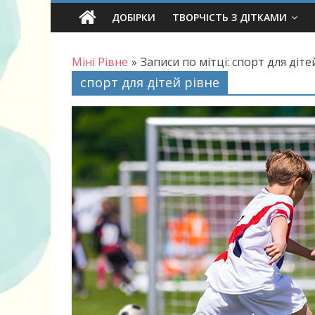
Skip
ДОБІРКИ
ТВОРЧІСТЬ З ДІТКАМИ
to
content
Міні Рівне
»
Записи по мітці: спорт для діте
спорт для дітей рівне