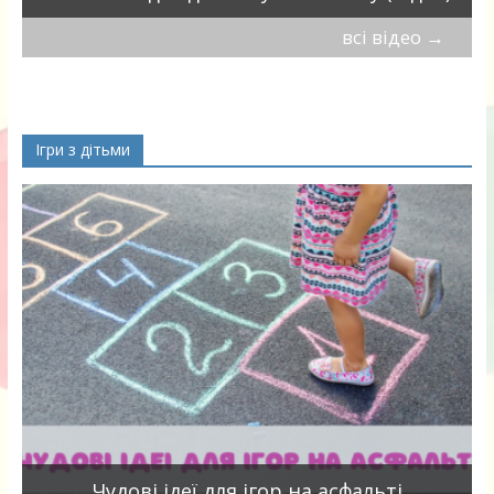
всі відео
→
Ігри з дітьми
Чудові ідеї для ігор на асфальті