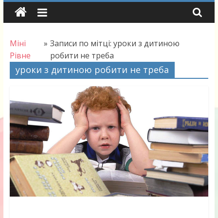
Skip
to
content
Міні
»
Записи по мітці: уроки з дитиною
Рівне
робити не треба
уроки з дитиною робити не треба