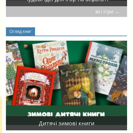
всі ігри
→
Огляд книг
я
Дитячі зимові книги