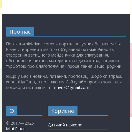
Про нас
Портал «mini-rivne.com» – портал розумних батьків міста
Рівне створений з метою об’єднання батьків Рівного,
створення затишного майданчика для спілкування,
обговорення питань материнства і дитинства, з щирою
турботою про благополуччя і процвітання Вашої родини.
Якщо у Вас є новини, питання, пропозиції щодо співпраці,
хороші ідеї щодо поліпшення Сайту або просто хочеться
поговорити, пишіть:
mini.rivne@gmail.com
©
Корисне
© 2017—2025
Дитячий психолог
Міні Рівне
.