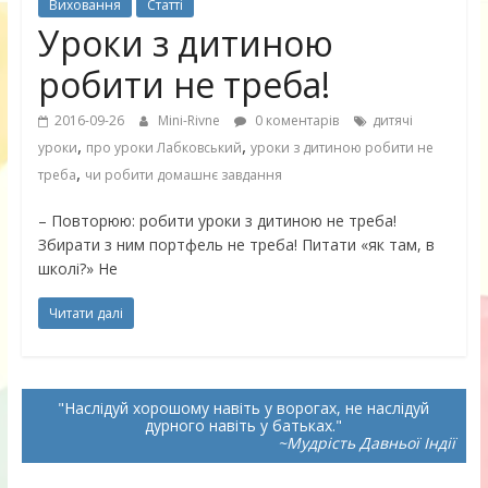
Виховання
Статті
Уроки з дитиною
робити не треба!
2016-09-26
Mini-Rivne
0 коментарів
дитячі
,
,
уроки
про уроки Лабковський
уроки з дитиною робити не
,
треба
чи робити домашнє завдання
– Повторюю: робити уроки з дитиною не треба!
Збирати з ним портфель не треба! Питати «як там, в
школі?» Не
Читати далі
Наслідуй хорошому навіть у ворогах, не наслідуй
дурного навіть у батьках.
~Мудрість Давньої Індії