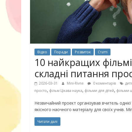
30 найкрасив
маму
Відео
Поради
Розвиток
Статті
10 найкращих фільмі
складні питання про
2026-03-31
Mini-Rivne
0 коментарів
дит
,
,
,
просто
фільм Цікава наука
фільми для дітей
фільми 
Незвичайний проект організував вчитель однієї
якісного наочного матеріалу для своїх учнів. Mi
Читати далі
10 ігор з усьо