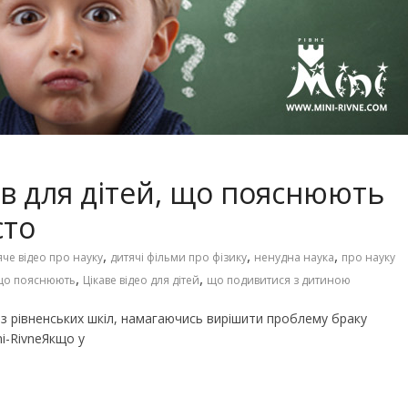
Чарівні українські колискові
іших пісень про
пісні для дітей (слова та
музика)
в для дітей, що пояснюють
сто
,
,
,
яче відео про науку
дитячі фільми про фізику
ненудна наука
про науку
,
,
що пояснюють
Цікаве відео для дітей
що подивитися з дитиною
 з рівненських шкіл, намагаючись вирішити проблему браку
ni-RivneЯкщо у
го світу, щоб
Ігри та конкурси на Новий р