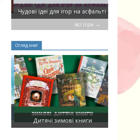
Віршики-
Чудові ідеї для ігор на асфальті
мирись, і
всі ігри
→
Огляд книг
Книги, що
15
двома мо
Дитячі зимові книги
білінгви 