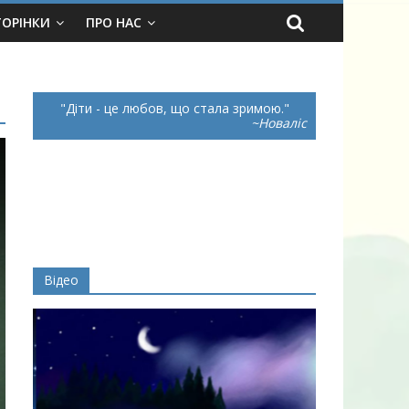
ТОРІНКИ
ПРО НАС
Діти - це любов, що стала зримою.
~Новаліс
Відео