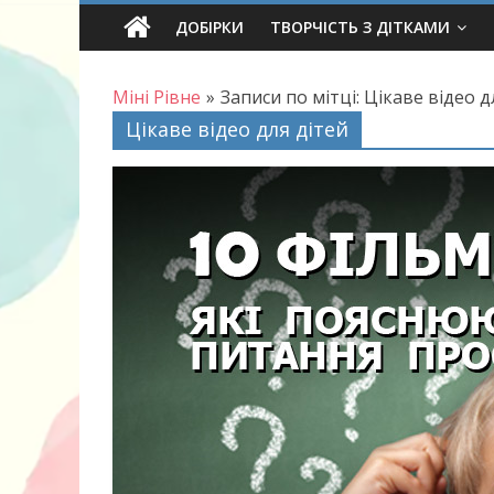
Skip
ДОБІРКИ
ТВОРЧІСТЬ З ДІТКАМИ
to
content
Міні Рівне
»
Записи по мітці: Цікаве відео д
Цікаве відео для дітей