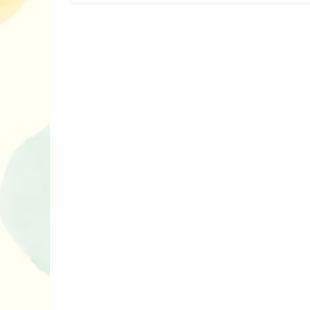
нарешті відір
планшетів
Книги, які в
дітям до Вел