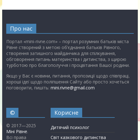
Про нас
Портал «mini-rivne.com» – портал розумних батьків міста
Рівне створений з метою об’єднання батьків Рівного,
створення затишного майданчика для спілкування,
обговорення питань материнства і дитинства, з щирою
турботою про благополуччя і процвітання Вашої родини.
Якщо у Вас є новини, питання, пропозиції щодо співпраці,
хороші ідеї щодо поліпшення Сайту або просто хочеться
поговорити, пишіть:
mini.rivne@gmail.com
©
Корисне
© 2017—2025
Дитячий психолог
Міні Рівне
.
Всі права
Світ казкового дитинства