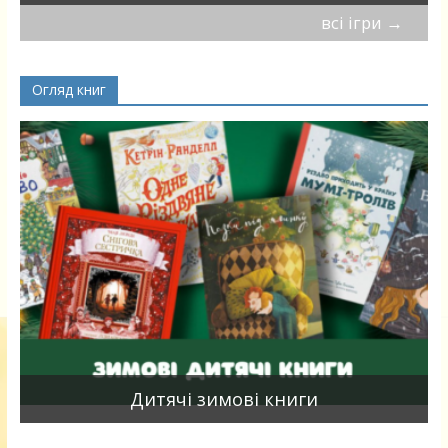
всі ігри
→
Огляд книг
я
Дитячі зимові книги