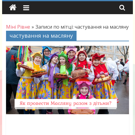
Skip
to
content
Міні Рівне
»
Записи по мітці: частування на масляну
частування на масляну