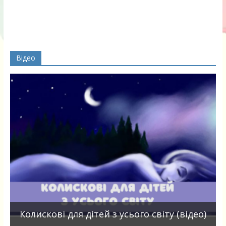
Відео
П
Колискові для дітей з усього світу (відео)