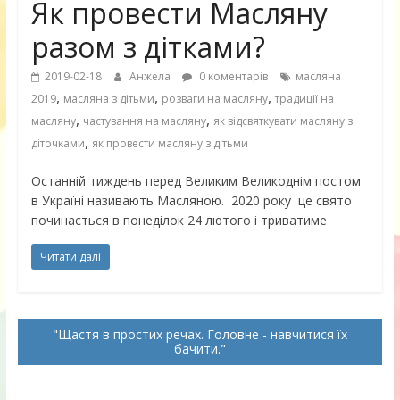
Як провести Масляну
разом з дітками?
2019-02-18
Анжела
0 коментарів
масляна
,
,
,
2019
масляна з дітьми
розваги на масляну
традиції на
,
,
масляну
частування на масляну
як відсвяткувати масляну з
,
діточками
як провести масляну з дітьми
Останній тиждень перед Великим Великоднім постом
в Україні називають Масляною. 2020 року це свято
починається в понеділок 24 лютого і триватиме
Читати далі
Щастя в простих речах. Головне - навчитися їх
бачити.