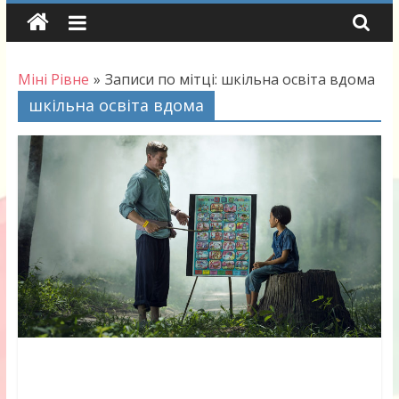
Skip
to
content
Міні Рівне
»
Записи по мітці: шкільна освіта вдома
шкільна освіта вдома