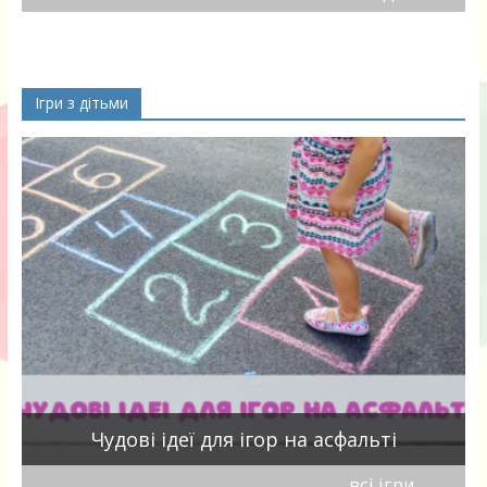
Ігри з дітьми
Чудові ідеї для ігор на асфальті
всі ігри
→