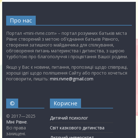
Про нас
Портал «mini-rivne.com» – портал розумних батьків міста
Рівне створений з метою об’єднання батьків Рівного,
створення затишного майданчика для спілкування,
обговорення питань материнства і дитинства, з щирою
турботою про благополуччя і процвітання Вашої родини.
Якщо у Вас є новини, питання, пропозиції щодо співпраці,
хороші ідеї щодо поліпшення Сайту або просто хочеться
поговорити, пишіть:
mini.rivne@gmail.com
©
Корисне
© 2017—2025
Дитячий психолог
Міні Рівне
.
Всі права
Світ казкового дитинства
захищені.
Дитячий університет