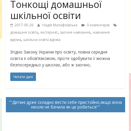
Тонкощі домашньої
шкільної освіти
2017-05-26
Надія Малафєєвська
0 коментарів
,
,
,
домашня освіта
екстернат
заочне навчання
навчання
,
вдома
шкільна освіта вдома
Згідно Закону України про освіту, повна середня
освіта є обов’язковою, проте здобувати її можна
безпосередньо у школах, або ж заочно,
Читати далі
"Дитині дуже складно вести себе пристойно,якщо вона
ніколи не бачила як це робиться"