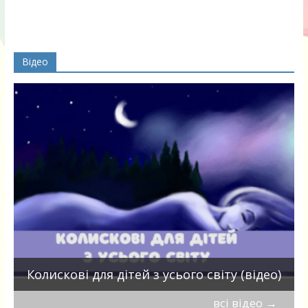
Відео
П
Колискові для дітей з усього світу (відео)
всі відео
→