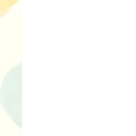
10 ігор з усьо
нарешті відір
планшетів
Книги, які в
дітям до Вел