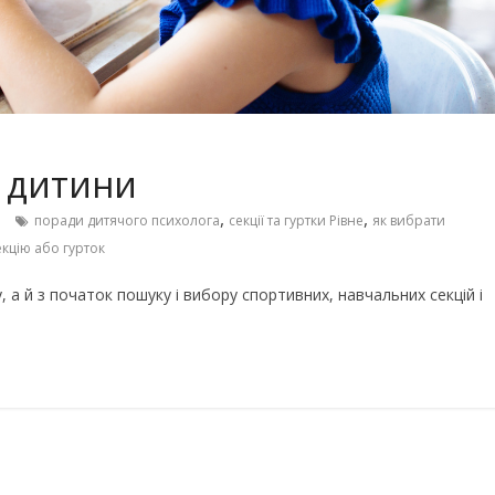
Чарівні українські колискові
іших пісень про
пісні для дітей (слова та
музика)
я дитини
,
,
поради дитячого психолога
секції та гуртки Рівне
як вибрати
екцію або гурток
 а й з початок пошуку і вибору спортивних, навчальних секцій і