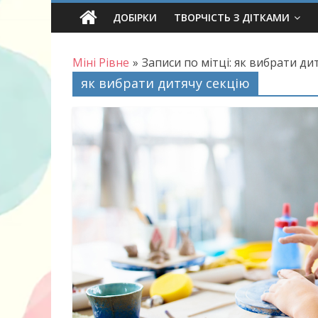
Skip
ДОБІРКИ
ТВОРЧІСТЬ З ДІТКАМИ
to
content
Міні Рівне
»
Записи по мітці: як вибрати ди
як вибрати дитячу секцію