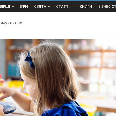
ВІРШІ
ІГРИ
СВЯТА
СТАТТІ
КНИГИ
БІЗНЕС С
тячу секцію