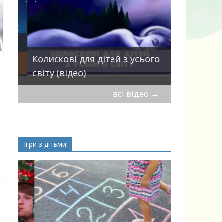
Пісні про 
Колискові для дітей з усього
— добірка
світу (відео)
дітей
всі відео
→
Ігри з дітьми