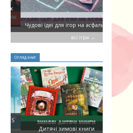
ік
Віршики-
Чудові ідеї для ігор на асфальті
мирись, і
всі ігри
→
Огляд книг
Книги, що
15
двома мо
Дитячі зимові книги
білінгви 