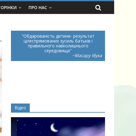
ТОРІНКИ
ПРО НАС
Обдарованість дитини- результат
цілеспрямованих зусиль батьків і
правильного навколишнього
середовища
~Масару Ібука
Відео