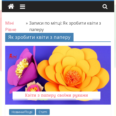
Skip
to
content
Міні
»
Записи по мітці: Як зробити квіти з
Рівне
паперу
Як зробити квіти з паперу
Новини/Події
Статті