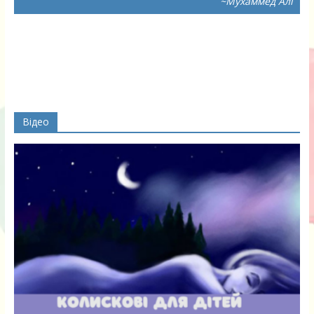
~Мухаммед Алі
Відео