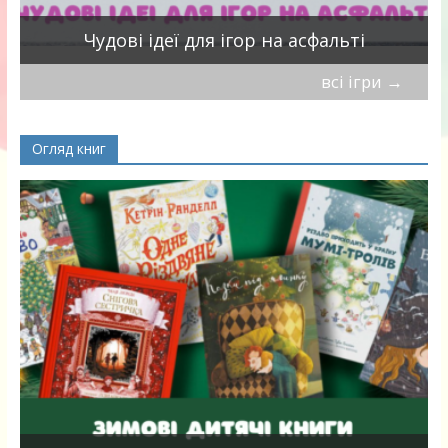
Чудові ідеї для ігор на асфальті
всі ігри
→
Огляд книг
я