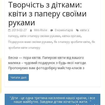
Творчість з дітками:
квіти з паперу своїми
руками
2019-02-27
Mini-Rivne
0 коментарів
квіти з
,
,
,
паперу
квіти з паперу своїми руками
квітка орігамі
,
,
Подарунок мамі своїми руками
Як з паперу зробити квіти
Як
зробити квіти з паперу
Весна — пора квітів. Паперові квіти від вашого
малюка – чудовий подарунок з будь-якої нагоди.
Пропонуємо вам фотодобірку майстер-класів з
Читати далі
Діти - це одна третина населення нашої країни, і все
наше майбутнє. Завдяки дітям хочеться жити.