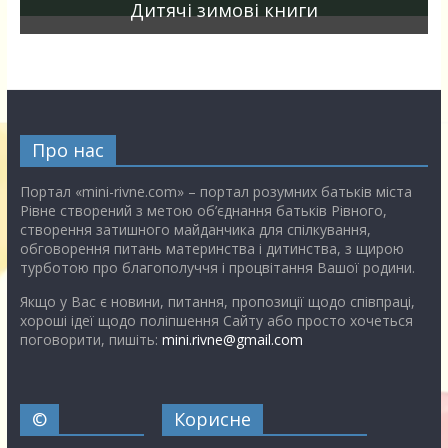
Дитячі зимові книги
Про нас
Портал «mini-rivne.com» – портал розумних батьків міста
Рівне створений з метою об’єднання батьків Рівного,
створення затишного майданчика для спілкування,
обговорення питань материнства і дитинства, з щирою
турботою про благополуччя і процвітання Вашої родини.
Якщо у Вас є новини, питання, пропозиції щодо співпраці,
хороші ідеї щодо поліпшення Сайту або просто хочеться
поговорити, пишіть:
mini.rivne@gmail.com
©
Корисне