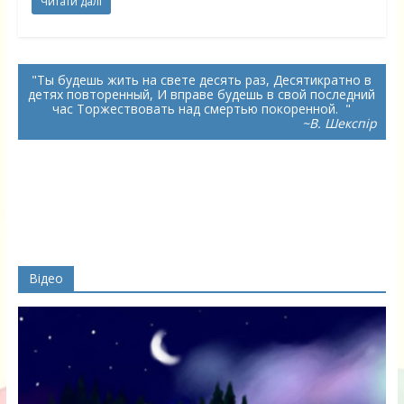
Читати далі
Ты будешь жить на свете десять раз, Десятикратно в
детях повторенный, И вправе будешь в свой последний
час Торжествовать над смертью покоренной.
~В. Шекспір
Відео