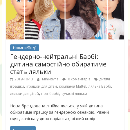
Новини/Події
Гендерно-нейтральні Барбі:
дитина самостійно обиратиме
стать ляльки
2019-10-13
Mini-Rivne
0 коментарів
дитячі
,
,
,
,
іграшки
іграшки для дітей
компанія Mattel
лялька Барбі
,
,
ляльки для дітей
нові барбі
сучасні ляльки
Нова брендована лінійка ляльок, у якій дитина
обиратиме іграшку за гендерною ознакою. Різний
одяг, зачіска у двох варіантах, різний колір