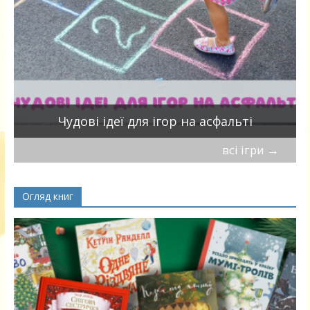
Чудові ідеї для ігор на асфальті
всі ігри
→
Огляд книг