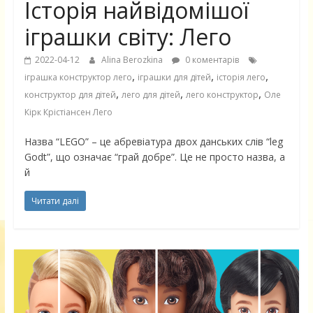
Історія найвідомішої
іграшки світу: Лего
2022-04-12
Alina Berozkina
0 коментарів
,
,
,
іграшка конструктор лего
іграшки для дітей
історія лего
,
,
,
конструктор для дітей
лего для дітей
лего конструктор
Оле
Кірк Крістіансен Лего
Назва “LEGO” – це абревіатура двох данських слів “leg
Godt”, що означає “грай добре”. Це не просто назва, а
й
Читати далі