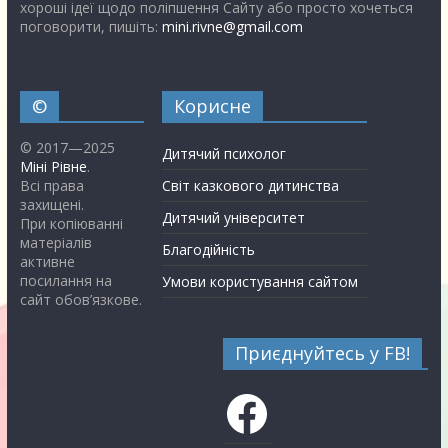
хороші ідеї щодо поліпшення Сайту або просто хочеться
поговорити, пишіть:
mini.rivne@gmail.com
©
Корисне
© 2017—2025
Дитячий психолог
Міні Рівне
.
Всі права
Світ казкового дитинства
захищені.
Дитячий університет
При копіюванні
матеріалів
Благодійність
активне
посилання на
Умови користування сайтом
сайт обов’язкове.
Приєднуйтесь у FB!
Facebook