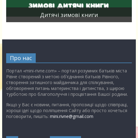
я
Дитячі зимові книги
Про нас
Портал «mini-rivne.com» – портал розумних батьків міста
Рівне створений з метою об’єднання батьків Рівного,
створення затишного майданчика для спілкування,
обговорення питань материнства і дитинства, з щирою
турботою про благополуччя і процвітання Вашої родини.
Якщо у Вас є новини, питання, пропозиції щодо співпраці,
хороші ідеї щодо поліпшення Сайту або просто хочеться
поговорити, пишіть:
mini.rivne@gmail.com