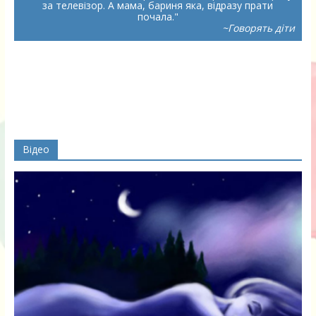
за телевізор. А мама, бариня яка, відразу прати
почала.
~Говорять діти
Відео