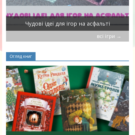
Чудові ідеї для ігор на асфальті
всі ігри
→
Огляд книг