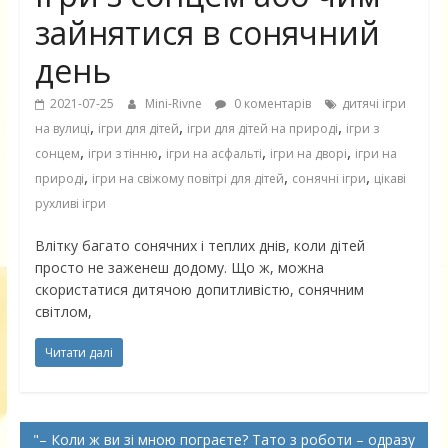
зайнятися в сонячний
день
2021-07-25
Mini-Rivne
0 коментарів
дитячі ігри
,
,
,
на вулиці
ігри для дітей
ігри для дітей на природі
ігри з
,
,
,
,
сонцем
ігри з тінню
ігри на асфальті
ігри на дворі
ігри на
,
,
,
природі
ігри на свіжому повітрі для дітей
сонячні ігри
цікаві
рухливі ігри
Влітку багато сонячних і теплих днів, коли дітей
просто не заженеш додому. Що ж, можна
скористатися дитячою допитливістю, сонячним
світлом,
Читати далі
– Коли ж ви зі мною пограєте? Тато з роботи – одразу