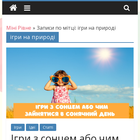
Skip
to
content
Міні Рівне
»
Записи по мітці: ігри на природі
ігри на природі
Ігри
Ідеї
Статті
Ігри з сонцем або чим