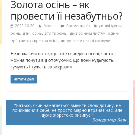
Золота осінь – як
провести її незабутньо?
2022-10-20
Maruna
0 коментарів
дитячі ідеї на
,
,
,
,
осінь
діти і осінь
діти та осінь
ідеї з осіннім листям
осінні
,
,
ідеї
список справ на осінь
як провести осінні канікули
Незважаючи на те, що вже середина осені, часто
можна почути від оточуючих, що вони нудьгують,
сумують і тужать за яскравим
Читати далі
Батько, який намагається змінити свою дитину, не
починаючи з себе, не просто марно втрачає час, але
дуже жорстоко ризикує.
~Володимир Леві