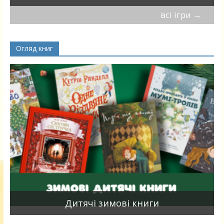
всі ігри
→
Огляд книг
я
Дитячі зимові книги