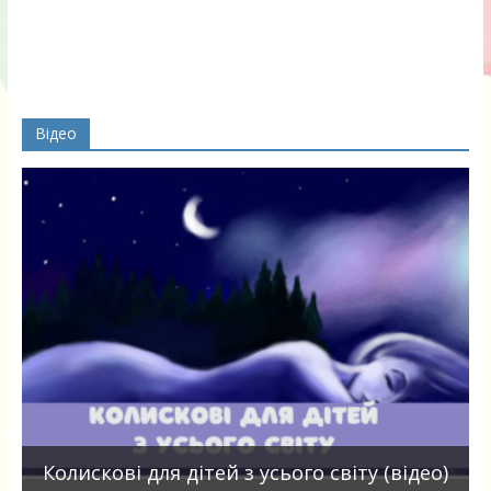
Відео
П
Колискові для дітей з усього світу (відео)