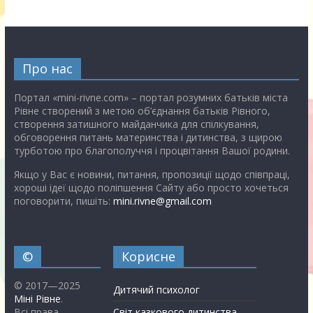
Про нас
Портал «mini-rivne.com» – портал розумних батьків міста
Рівне створений з метою об’єднання батьків Рівного,
створення затишного майданчика для спілкування,
обговорення питань материнства і дитинства, з щирою
турботою про благополуччя і процвітання Вашої родини.
Якщо у Вас є новини, питання, пропозиції щодо співпраці,
хороші ідеї щодо поліпшення Сайту або просто хочеться
поговорити, пишіть:
mini.rivne@gmail.com
©
Корисне
© 2017—2025
Дитячий психолог
Міні Рівне
.
Всі права
Світ казкового дитинства