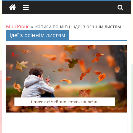
Skip
to
content
Міні Рівне
»
Записи по мітці: ідеї з осіннім листям
ідеї з осіннім листям