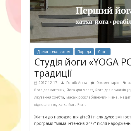
30 найкрасив
маму
Діалог з експертом
Поради
Статті
Студія йоги «YOGA P
традиції
2017-12-17
Готліб Анна
0 коментарів
з
,
,
йога для вагітних
йога для малят
йога для початківців
,
,
лікування хребта
масаж розслаблюючий Рівне
медита
,
відновлення
хатха йога Рівне
Життя до народження дітей і після дуже змінюєть
програми “мама-інтенсив 24/7” після народженн
10 ігор з усьо