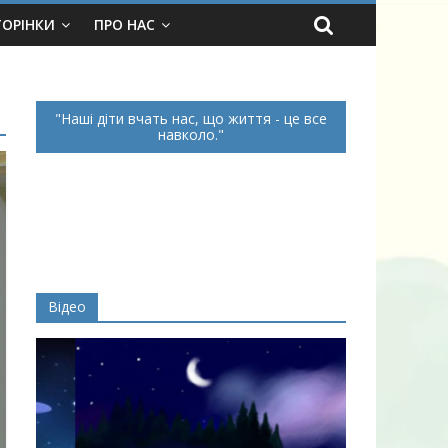
ТОРІНКИ
ПРО НАС
Наші діти вчать нас, що життя - це все
навколо.
Відео