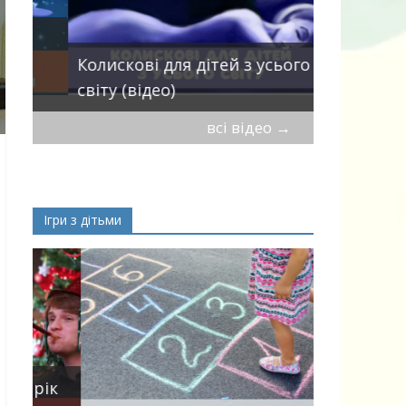
Пісні про 
Колискові для дітей з усього
— добірка
світу (відео)
дітей
всі відео
→
Ігри з дітьми
ік