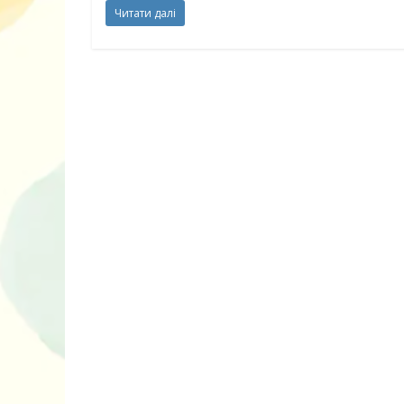
нарешті відір
Читати далі
планшетів
Книги, які в
дітям до Вел