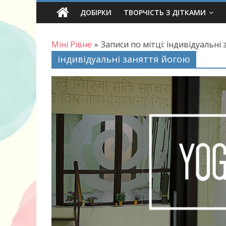
Skip
ДОБІРКИ
ТВОРЧІСТЬ З ДІТКАМИ
to
content
Міні Рівне
»
Записи по мітці: індивідуальні
індивідуальні заняття йогою