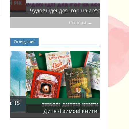
Віршики-
Чудові ідеї для ігор на асфальті
мирись, і
всі ігри
→
Огляд книг
Книги, що
15
двома мо
Дитячі зимові книги
білінгви 