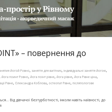
Чарівні українські колискові
іших пісень про
пісні для дітей (слова та
музика)
OINT» – повернення до
,
,
,
анятия йогой Ровно
заняття для вагітних
індивідуальні заняття йогою
,
,
,
,
,
йога поинт Ровно
йога поінт рівне
йога рівне
йога Рівне ціна
,
,
,
ції Рівне
Олександра Коблова
остеопат Рівне
післяпологове
ся… Від дівчачої безтурботності, інколи навіть наївності, до
я
го світу, щоб
Ігри та конкурси на Новий р