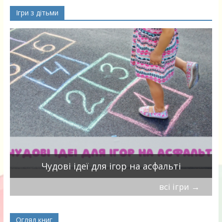
Ігри з дітьми
Чудові ідеї для ігор на асфальті
всі ігри
→
Огляд книг