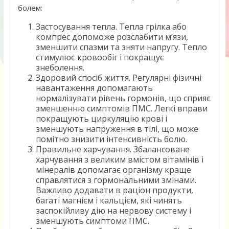
болем:
Застосування тепла. Тепла грілка або
компрес допоможе розслабити м’язи,
зменшити спазми та зняти напругу. Тепло
стимулює кровообіг і покращує
знеболення.
Здоровий спосіб життя. Регулярні фізичні
навантаження допомагають
нормалізувати рівень гормонів, що сприяє
зменшенню симптомів ПМС. Легкі вправи
покращують циркуляцію крові і
зменшують напруження в тілі, що може
помітно знизити інтенсивність болю.
Правильне харчування. Збалансоване
харчування з великим вмістом вітамінів і
мінералів допомагає організму краще
справлятися з гормональними змінами.
Важливо додавати в раціон продукти,
багаті магнієм і кальцієм, які чинять
заспокійливу дію на нервову систему і
зменшують симптоми ПМС.