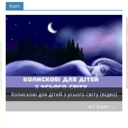
Відео
П
Колискові для дітей з усього світу (відео)
всі відео
→