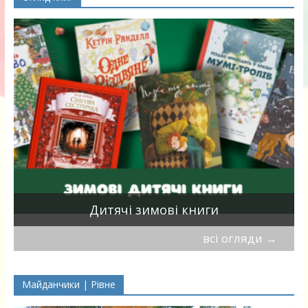
я
Дитячі зимові книги
всі огляди
→
Майданчики | Рівне