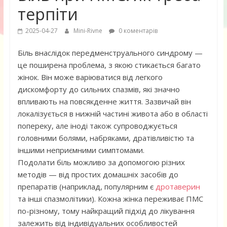
терпіти
2025-04-27
Mini-Rivne
0 коментарів
Біль внаслідок передменструального синдрому —
це поширена проблема, з якою стикається багато
жінок. Він може варіюватися від легкого
дискомфорту до сильних спазмів, які значно
впливають на повсякденне життя. Зазвичай він
локалізується в нижній частині живота або в області
попереку, але іноді також супроводжується
головними болями, набряками, дратівливістю та
іншими неприємними симптомами.
Подолати біль можливо за допомогою різних
методів — від простих домашніх засобів до
препаратів (наприклад, популярним є
дротаверин
та інші спазмолітики). Кожна жінка переживає ПМС
по-різному, тому найкращий підхід до лікування
залежить від індивідуальних особливостей