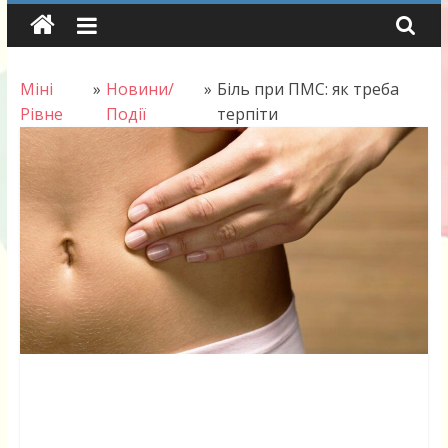
Skip
to
content
Міні
»
Новини/
»
Біль при ПМС: як треба
Рівне
Події
терпіти