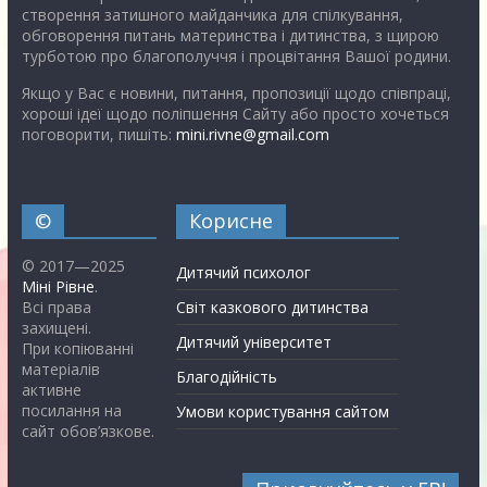
створення затишного майданчика для спілкування,
обговорення питань материнства і дитинства, з щирою
турботою про благополуччя і процвітання Вашої родини.
Якщо у Вас є новини, питання, пропозиції щодо співпраці,
хороші ідеї щодо поліпшення Сайту або просто хочеться
поговорити, пишіть:
mini.rivne@gmail.com
©
Корисне
© 2017—2025
Дитячий психолог
Міні Рівне
.
Всі права
Світ казкового дитинства
захищені.
Дитячий університет
При копіюванні
матеріалів
Благодійність
активне
посилання на
Умови користування сайтом
сайт обов’язкове.