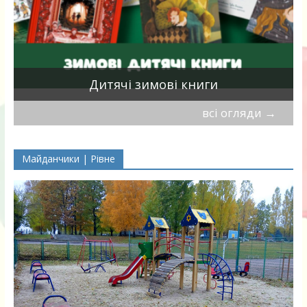
я
Дитячі зимові книги
всі огляди
→
Майданчики | Рівне