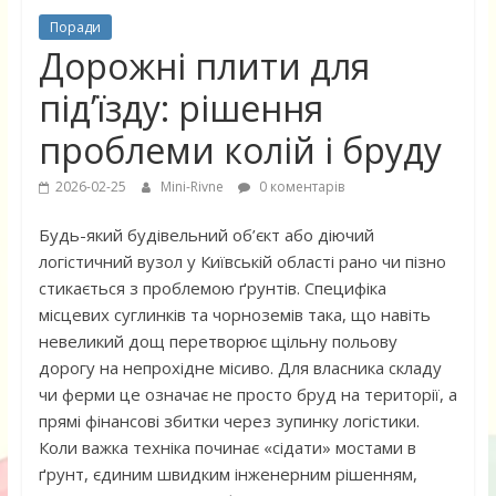
Поради
Дорожні плити для
під’їзду: рішення
проблеми колій і бруду
2026-02-25
Mini-Rivne
0 коментарів
Будь-який будівельний об’єкт або діючий
логістичний вузол у Київській області рано чи пізно
стикається з проблемою ґрунтів. Специфіка
місцевих суглинків та чорноземів така, що навіть
невеликий дощ перетворює щільну польову
дорогу на непрохідне місиво. Для власника складу
чи ферми це означає не просто бруд на території, а
прямі фінансові збитки через зупинку логістики.
Коли важка техніка починає «сідати» мостами в
ґрунт, єдиним швидким інженерним рішенням,