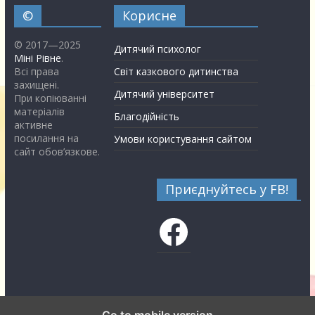
©
Корисне
© 2017—2025
Дитячий психолог
Міні Рівне
.
Всі права
Світ казкового дитинства
захищені.
Дитячий університет
При копіюванні
матеріалів
Благодійність
активне
посилання на
Умови користування сайтом
сайт обов’язкове.
Приєднуйтесь у FB!
Facebook
Go to mobile version