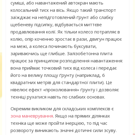
суміші, або навантажений автокран мають
колосальний тиск на вісь. Якщо такий транспорт
заїжджає на непідготовлений ґрунт або слабку
щебеневу підсипку, відбувається миттєве
продавлювання колії. Як тільки колесо потрапляє в
колію, опір коченню зростає в рази, двигун працює
на межі, а колеса починають буксувати,
зариваючись ще глибше. Залізобетонна плита
працює за принципом розподілення навантаження:
вона приймає точковий тиск від колеса і передає
його на велику площу ґрунту (наприклад, 6
квадратних метрів для стандартної плити). Це
нівелює ефект «проколювання» ґрунту і дозволяє
техніці рухатися навіть по слабких основах.
Окремим викликом для складських комплексів є
зона маневрування
. Якщо на прямих ділянках
техніка ще може пройти інерцією, то під час
розвороту виникають значні дотичні сили зсуву.