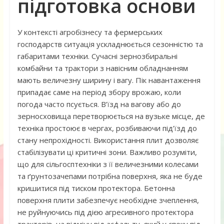
підготовка основи
У контексті агробізнесу та фермерських
господарств ситуація ускладнюється сезонністю та
габаритами техніки. Сучасні зернозбиральні
комбайни та трактори з навісним обладнанням
мають величезну ширину і вагу. Пік навантаження
припадає саме на період збору врожаю, коли
погода часто псується. В’їзд на вагову або до
зерносховища перетворюється на вузьке місце, де
техніка простоює в чергах, розбиваючи під’їзд до
стану непрохідності. Використання плит дозволяє
стабілізувати ці критичні зони. Важливо розуміти,
що для сільгосптехніки з її величезними колесами
та ґрунтозачепами потрібна поверхня, яка не буде
кришитися під тиском протектора. Бетонна
поверхня плити забезпечує необхідне зчеплення,
не руйнуючись під дією агресивного протектора