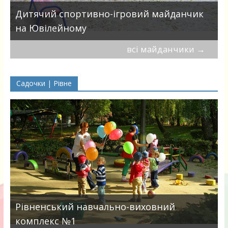
в
Дитячий спортивно-ігровий майданчик
на Ювілейному
всі майданчики
→
Садочки | Рівне
Рівненський навчально-виховний
комплекс №1