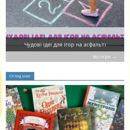
Чудові ідеї для ігор на асфальті
всі ігри
→
Огляд книг