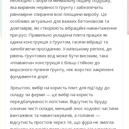
необхідно створити мінімальну піщану подушку,
яка вирівняє нерівності ґрунту і забезпечить
рівномірне спирання всієї площини виробу. Це
особливо актуально для важких бетоновозів та
довгомірів, які створюють вібраційні навантаження
при русі. Правильно укладена плита працює як
єдина конструкція з ґрунтом, гасячи вібрації та
запобігаючи просіданню. У київському регіоні, де
рівень ґрунтових вод може бути високим, така
«плаваюча» конструкція є більш стійкою до
морозного пучіння ґрунту, ніж жорстко закріплені
фундаменти доріг.
Зрештою, вибір на користь плит для під’їзду до
складу чи ферми — це вибір на користь
передбачуваності логістики. Відсутність бруду
означає чисті склади, менший знос ходової частини
вантажівок та навантажувачів, а головне —
відсутність простоїв через те, що фура не змогла