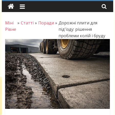
Skip
to
content
Міні
»
Статті
»
Поради
»
Дорожні плити для
Рівне
під'їзду: рішення
проблеми колій і бруду