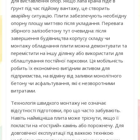
для виставлення опор. Якщо лапа крана піде в
ґрунт під час підйому вантажу, це створить
аварійну ситуацію. Плити забезпечують необхідну
опорну площу миттєво після укладання. Перевага
збірного залізобетону тут очевидна: після
завершення будівництва корпусу складу чи
монтажу обладнання плити можна демонтувати та
перемістити на іншу ділянку або використати для
облаштування постійної парковки. Ця мобільність
робить їх економічно вигідним активом для
підприємства, на відміну від заливки монолітного
бетону чи асфальтування, які є незворотними
витратами.
Технологія швидкого монтажу не означає
відсутності підготовки, про що часто забувають.
Навіть найміцніша плита може тріснути, якщо її
покласти на «гострий» камінь або порожнечу. Для
довговічної експлуатації під важкою технікою