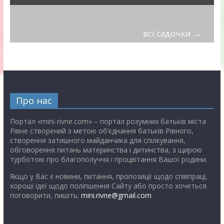
всі садочки
→
Про нас
Портал «mini-rivne.com» – портал розумних батьків міста
Рівне створений з метою об’єднання батьків Рівного,
створення затишного майданчика для спілкування,
обговорення питань материнства і дитинства, з щирою
турботою про благополуччя і процвітання Вашої родини.
Якщо у Вас є новини, питання, пропозиції щодо співпраці,
хороші ідеї щодо поліпшення Сайту або просто хочеться
поговорити, пишіть:
mini.rivne@gmail.com