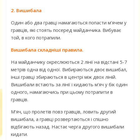
2. Вишибала
Один або два гравці намагаються попасти м’ячем у
гравців, які стоять посеред майданчика. Вибуває
той, в кого потрапили.
Вишибала складніші правила.
На майданчику окреслюються 2 лінії на відстані 5-7
метрів одна від одної. Вибираються двоє вишибал,
інші гравці збираються в центрі між двох ліній.
Вишибали встають за лінії і кидають м’яч у бік один
одного, намагаючись при цьому потрапити в
гравців.
М’яч, що пролетів повз гравців, ловить другий
вишибала, а гравці розвертаються і спішно
відбігають назад. Настає черга другого вишибали
кидати.