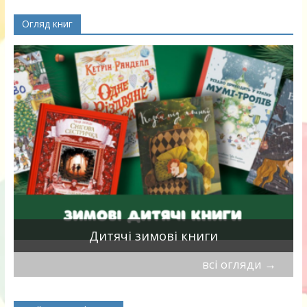
Огляд книг
я
Дитячі зимові книги
всі огляди
→