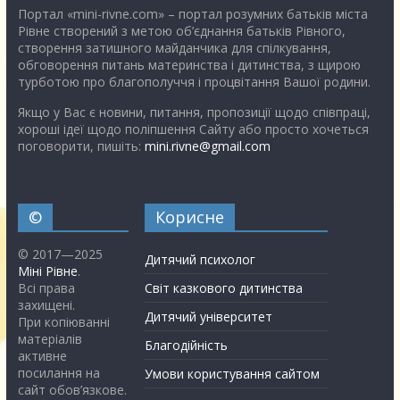
Портал «mini-rivne.com» – портал розумних батьків міста
Рівне створений з метою об’єднання батьків Рівного,
створення затишного майданчика для спілкування,
обговорення питань материнства і дитинства, з щирою
турботою про благополуччя і процвітання Вашої родини.
Якщо у Вас є новини, питання, пропозиції щодо співпраці,
хороші ідеї щодо поліпшення Сайту або просто хочеться
поговорити, пишіть:
mini.rivne@gmail.com
©
Корисне
© 2017—2025
Дитячий психолог
Міні Рівне
.
Всі права
Світ казкового дитинства
захищені.
Дитячий університет
При копіюванні
матеріалів
Благодійність
активне
посилання на
Умови користування сайтом
сайт обов’язкове.