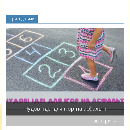
Ігри з дітьми
Чудові ідеї для ігор на асфальті
всі ігри
→