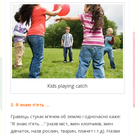
Kids playing catch
3. Я знаю п’ять …
Гравець стукає м’ячем об землю і одночасно каже:
“Я знаю п’ять …” (назв міст, імен хлопчиків, імен
дівчаток, назв рослин, тварин, планет і т.д). Назви