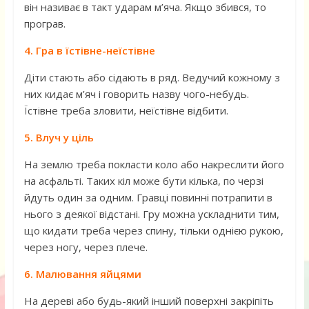
він називає в такт ударам м’яча. Якщо збився, то
програв.
4. Гра в їстівне-неїстівне
Діти стають або сідають в ряд. Ведучий кожному з
них кидає м’яч і говорить назву чого-небудь.
Їстівне треба зловити, неїстівне відбити.
5. Влуч у ціль
На землю треба покласти коло або накреслити його
на асфальті. Таких кіл може бути кілька, по черзі
йдуть один за одним. Гравці повинні потрапити в
нього з деякої відстані. Гру можна ускладнити тим,
що кидати треба через спину, тільки однією рукою,
через ногу, через плече.
6. Малювання яйцями
На дереві або будь-який інший поверхні закріпіть