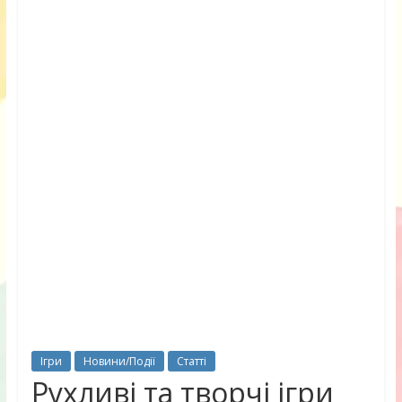
Ігри
Новини/Події
Статті
Рухливі та творчі ігри