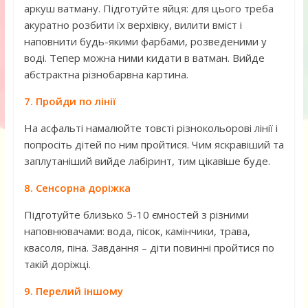
аркуш ватману. Підготуйте яйця: для цього треба
акуратно розбити їх верхівку, вилити вміст і
наповнити будь-якими фарбами, розведеними у
воді. Тепер можна ними кидати в ватман. Вийде
абстрактна різнобарвна картина.
7. Пройди по лінії
На асфальті намалюйте товсті різнокольорові лінії і
попросіть дітей по ним пройтися. Чим яскравіший та
заплутаніший вийде лабіринт, тим цікавіше буде.
8. Сенсорна доріжка
Підготуйте близько 5-10 ємностей з різними
наповнювачами: вода, пісок, камінчики, трава,
квасоля, піна. Завдання – діти повинні пройтися по
такій доріжці.
9. Перелий іншому