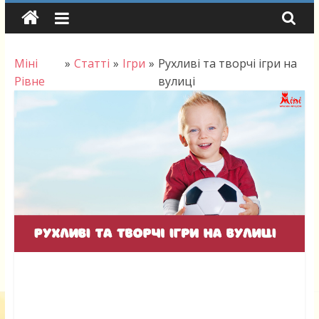
Skip
to
content
Міні
»
Статті
»
Ігри
»
Рухливі та творчі ігри на
Рівне
вулиці