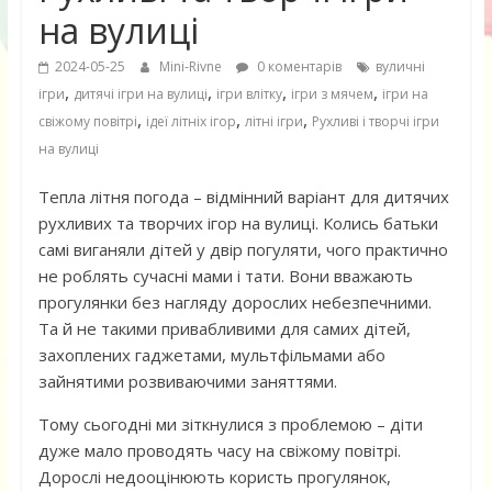
на вулиці
2024-05-25
Mini-Rivne
0 коментарів
вуличні
,
,
,
,
ігри
дитячі ігри на вулиці
ігри влітку
ігри з мячем
ігри на
,
,
,
свіжому повітрі
ідеї літніх ігор
літні ігри
Рухливі і творчі ігри
на вулиці
Тепла літня погода – відмінний варіант для дитячих
рухливих та творчих ігор на вулиці. Колись батьки
самі виганяли дітей у двір погуляти, чого практично
не роблять сучасні мами і тати. Вони вважають
прогулянки без нагляду дорослих небезпечними.
Та й не такими привабливими для самих дітей,
захоплених гаджетами, мультфільмами або
зайнятими розвиваючими заняттями.
Тому сьогодні ми зіткнулися з проблемою – діти
дуже мало проводять часу на свіжому повітрі.
Дорослі недооцінюють користь прогулянок,