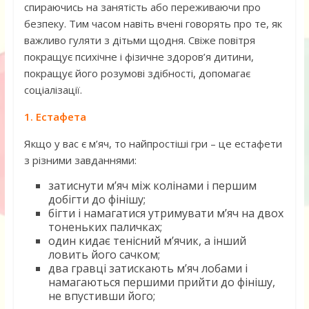
спираючись на занятість або переживаючи про
безпеку. Тим часом навіть вчені говорять про те, як
важливо гуляти з дітьми щодня. Свіже повітря
покращує психічне і фізичне здоров’я дитини,
покращує його розумові здібності, допомагає
соціалізації.
1. Естафета
Якщо у вас є м’яч, то найпростіші гри – це естафети
з різними завданнями:
затиснути м’яч між колінами і першим
добігти до фінішу;
бігти і намагатися утримувати м’яч на двох
тоненьких паличках;
один кидає тенісний м’ячик, а інший
ловить його сачком;
два гравці затискають м’яч лобами і
намагаються першими прийти до фінішу,
не впустивши його;