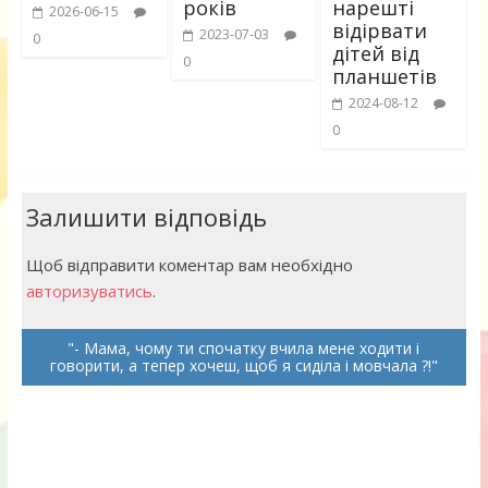
років
нарешті
2026-06-15
відірвати
2023-07-03
0
дітей від
0
планшетів
2024-08-12
0
Залишити відповідь
Щоб відправити коментар вам необхідно
авторизуватись
.
- Мама, чому ти спочатку вчила мене ходити і
говорити, а тепер хочеш, щоб я сиділа і мовчала ?!