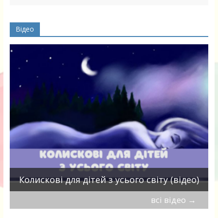
Відео
П
Колискові для дітей з усього світу (відео)
всі відео
→