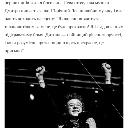
перших днів життя його сина Лева оточувала музика.
Дмитро пишається, що 13-річний Лев полюбив музику і вже
навіть виходить на сцену: “Якщо син виявиться
талановитішим за мене, це буде прекрасно! Я із задовленням
підіграватиму йому. Дитина — найвищий рівень творчості,
і коли розумієш, що ти твориш щось прекрасне, це
приємно”.