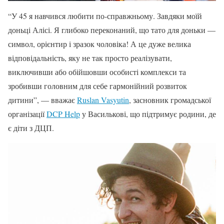
“У 45 я навчився любити по-справжньому. Завдяки моїй
доньці Алісі. Я глибоко переконаний, що тато для доньки —
символ, орієнтир і зразок чоловіка! А це дуже велика
відповідальність, яку не так просто реалізувати,
виключивши або обійшовши особисті комплекси та
зробивши головним для себе гармонійний розвиток
дитини”, — вважає
Ruslan Vasyutin
, засновник громадської
організації
DCP Help
у Василькові, що підтримує родини, де
є діти з ДЦП.