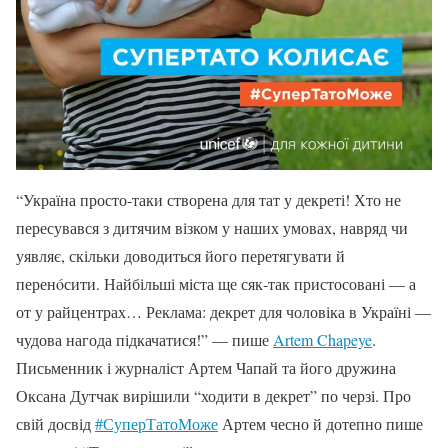
“Україна просто-таки створена для тат у декреті! Хто не
пересувався з дитячим візком у наших умовах, навряд чи
уявляє, скільки доводиться його перетягувати й
перенóсити. Найбільші міста ще сяк-так пристосовані — а
от у райцентрах… Реклама: декрет для чоловіка в Україні —
чудова нагода підкачатися!” — пише
Artem Chapeye
.
Письменник і журналіст Артем Чапай та його дружина
Оксана Дутчак вирішили “ходити в декрет” по черзі. Про
свій досвід
#
СуперТатоМоже
Артем чесно й дотепно пише