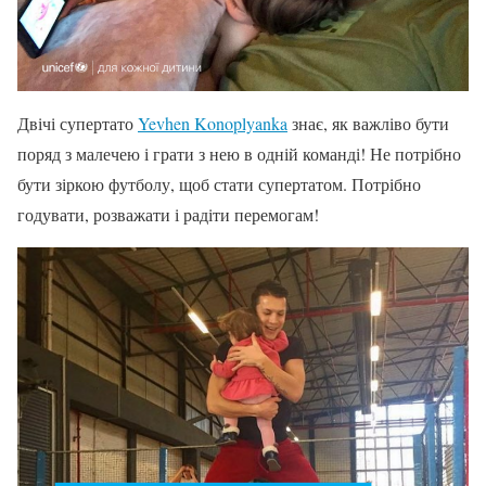
Двічі супертато
Yevhen Konoplyanka
знає, як важліво бути
поряд з малечею і грати з нею в одній команді! Не потрібно
бути зіркою футболу, щоб стати супертатом. Потрібно
годувати, розважати і радіти перемогам!