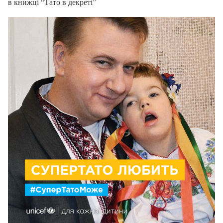
в книжці “Тато в декреті”