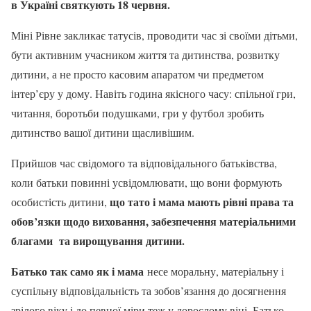
в Україні святкують 18 червня.
Міні Рівне закликає татусів, проводити час зі своїми дітьми,
бути активним учасником життя та дитинства, розвитку
дитини, а не просто касовим апаратом чи предметом
інтер’єру у дому. Навіть година якісного часу: спільної гри,
читання, боротьби подушками, гри у футбол зробить
дитинство вашої дитини щасливішим.
Прийшов час свідомого та відповідального батьківства,
коли батьки повинні усвідомлювати, що вони формують
що тато і мама мають рівні права та
особистість дитини,
обов’язки щодо виховання, забезпечення матеріальними
благами та вирощування дитини.
Батько так само як і мама
несе моральну, матеріальну і
суспільну відповідальність та зобов’язання до досягнення
зрілого віку і до певної міри теж у дорослому віці. Батько —