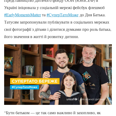
Представництво Дитячого фонду ООН (ЮНІСЕФ) в
Україні ініцювала у соціальній мережі фейсбук флешмоб
#
EarlyMomentsMatter
та
#
СуперТатоМоже
до Дня Батька.
Татусям запропонували публікувати в соціальних мережах
свої фотографії з дітьми і ділитися думками про роль батька,
його значення в житті й розвитку дитини.
“Бути батьком — це так само важливо й захопливо, як