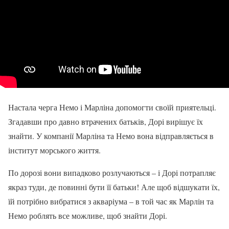
Настала черга Немо і Марліна допомогти своїй приятельці.
Згадавши про давно втрачених батьків, Дорі вирішує їх
знайти. У компанії Марліна та Немо вона відправляється в
інститут морського життя.
По дорозі вони випадково розлучаються – і Дорі потрапляє
якраз туди, де повинні бути її батьки! Але щоб відшукати їх,
їй потрібно вибратися з акваріума – в той час як Марлін та
Немо роблять все можливе, щоб знайти Дорі.