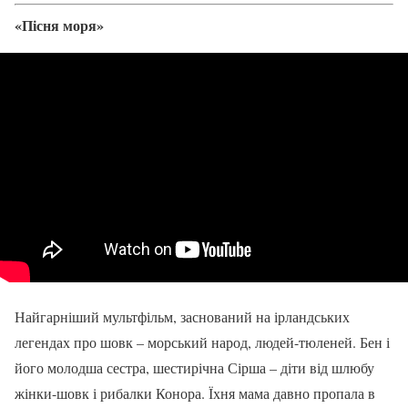
«Пісня моря»
Найгарніший мультфільм, заснований на ірландських
легендах про шовк – морський народ, людей-тюленей. Бен і
його молодша сестра, шестирічна Сірша – діти від шлюбу
жінки-шовк і рибалки Конора. Їхня мама давно пропала в