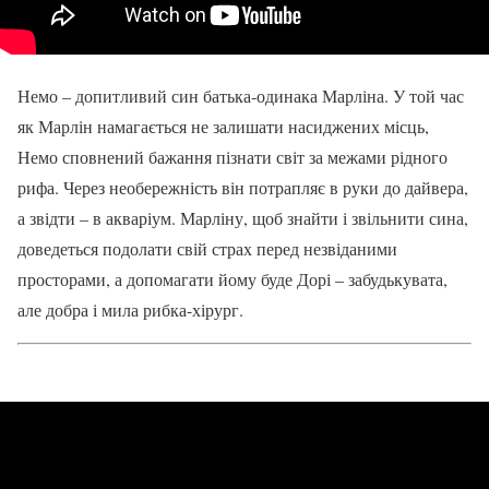
Немо – допитливий син батька-одинака Марліна. У той час
як Марлін намагається не залишати насиджених місць,
Немо сповнений бажання пізнати світ за межами рідного
рифа. Через необережність він потрапляє в руки до дайвера,
а звідти – в акваріум. Марліну, щоб знайти і звільнити сина,
доведеться подолати свій страх перед незвіданими
просторами, а допомагати йому буде Дорі – забудькувата,
але добра і мила рибка-хірург.