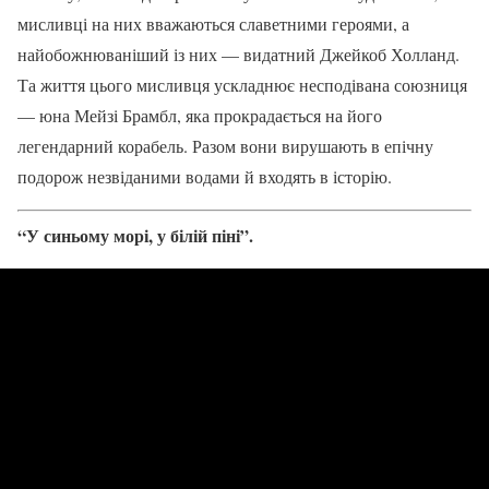
мисливці на них вважаються славетними героями, а
найобожнюваніший із них — видатний Джейкоб Холланд.
Та життя цього мисливця ускладнює несподівана союзниця
— юна Мейзі Брамбл, яка прокрадається на його
легендарний корабель. Разом вони вирушають в епічну
подорож незвіданими водами й входять в історію.
“У синьому морі, у білій піні”.