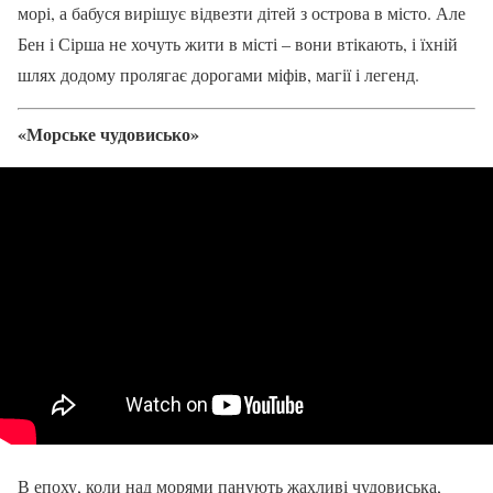
морі, а бабуся вирішує відвезти дітей з острова в місто. Але
Бен і Сірша не хочуть жити в місті – вони втікають, і їхній
шлях додому пролягає дорогами міфів, магії і легенд.
«Морське чудовисько»
В епоху, коли над морями панують жахливі чудовиська,