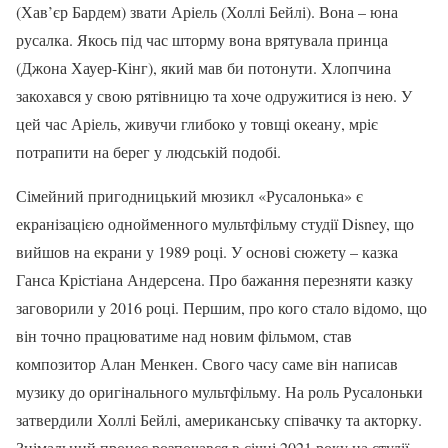
(Хав’єр Бардем) звати Аріель (Холлі Бейлі). Вона – юна
русалка. Якось під час шторму вона врятувала принца
(Джона Хауер-Кінг), який мав би потонути. Хлопчина
закохався у свою рятівницю та хоче одружитися із нею. У
цей час Аріель, живучи глибоко у товщі океану, мріє
потрапити на берег у людській подобі.
Сімейний пригодницький мюзикл «Русалонька» є
екранізацією однойменного мультфільму студії Disney, що
вийшов на екрани у 1989 році. У основі сюжету – казка
Ганса Крістіана Андерсена. Про бажання перезняти казку
заговорили у 2016 році. Першим, про кого стало відомо, що
він точно працюватиме над новим фільмом, став
композитор Алан Менкен. Свого часу саме він написав
музику до оригінального мультфільму. На роль Русалоньки
затвердили Холлі Бейлі, американську співачку та акторку.
Знімальний процес розпочався в січні 2021 року на студії